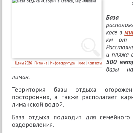
База 
располо
косе в
ми
км от
Расстоя
и пляжа 
500 мет
Цены 2026
|
Питание
|
Инфраструктура
|
Фото
|
Контакты
базы на
лиман.
Территория базы отдыха огороже
посторонних, а также располагает кар
лиманской водой.
База отдыха подходит для семейного
оздоровления.