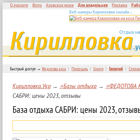
О курорте
Фото
Азовское море
Для владельцев
Реклама
Раб
Веб-камеры Кирилловки онлайн ↓
Кирилловка
Отдых на
.у
Быстрый доступ →
Федотова коса
|
Пересыпь
|
Центр
|
Бирючий
|
Степок
Кирилловка.Укр
→
⭐Базы отдыха
→
⭐ФЕДОТОВА 
САБРИ: цены 2023, отзывы
База отдыха САБРИ: цены 2023, отзыв