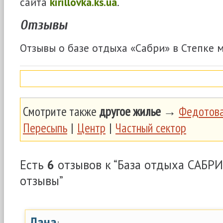
сайта
kirillovka.ks.ua
.
Отзывы
Отзывы о базе отдыха «Сабри» в Степке 
Смотрите также
другое жилье
→
Федотова
Пересыпь
|
Центр
|
Частный сектор
Есть
6
отзывов к “База отдыха САБРИ
отзывы”
Лана
: