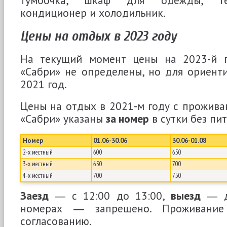
кондиционер и холодильник.
Цены на отдых в 2023 году
На текущий момент цены на 2023-й г
«Сабри» не определены, но для ориент
2021 год.
Цены на отдых в 2021-м году с прожива
«Сабри» указаны
за номер
в сутки без пит
Номер
01.06-30.06
30.06-01.08
2-х местный
600
650
3-х местный
650
700
4-х местный
700
750
Заезд
― с 12:00 до 13:00,
выезд
― до
номерах ― запрещено. Проживани
согласованию.