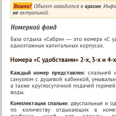
Важно!
Объект находится в
архиве
. Инф
не
актуальной.
Номерной фонд
База отдыха «Сабри» ― это номера «С уд
одноэтажных капитальных корпусах.
Номера «С удобствами» 2-х, 3-х и 4-
Каждый номер представлен:
спальней 
санузлом с душевой кабинкой, умывальн
а также круглосуточной подачей горяче
воды.
Комплектация спальни:
двуспальные и од
по количеству отдыхающих в номере
тумбочка, шкаф для одежды, тел