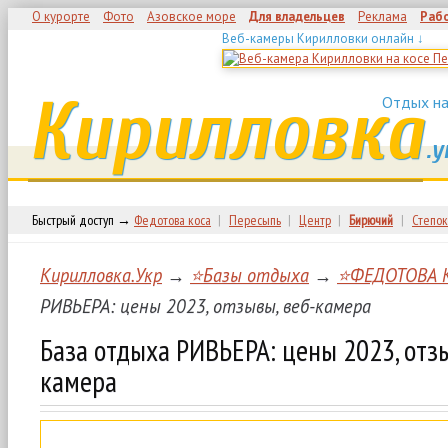
О курорте
Фото
Азовское море
Для владельцев
Реклама
Раб
Веб-камеры Кирилловки онлайн ↓
Кирилловка
Отдых на
.у
Быстрый доступ →
Федотова коса
|
Пересыпь
|
Центр
|
Бирючий
|
Степок
Кирилловка.Укр
→
⭐Базы отдыха
→
⭐ФЕДОТОВА 
РИВЬЕРА: цены 2023, отзывы, веб-камера
База отдыха РИВЬЕРА: цены 2023, отзы
камера