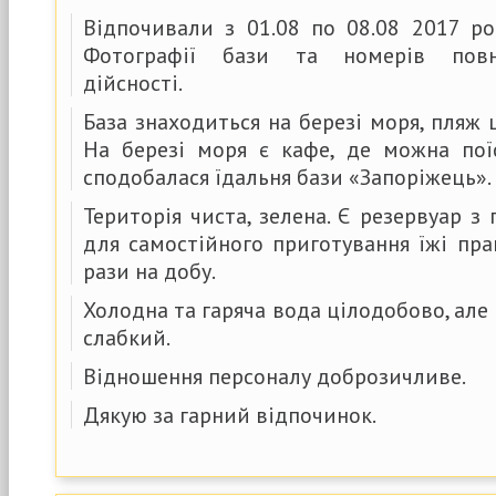
Відпочивали з 01.08 по 08.08 2017 ро
Фотографії бази та номерів повн
дійсності.
База знаходиться на березі моря, пляж 
На березі моря є кафе, де можна пої
сподобалася їдальня бази «Запоріжець».
Територія чиста, зелена. Є резервуар з
для самостійного приготування їжі пр
рази на добу.
Холодна та гаряча вода цілодобово, але 
слабкий.
Відношення персоналу доброзичливе.
Дякую за гарний відпочинок.