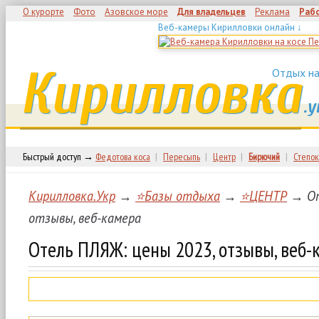
О курорте
Фото
Азовское море
Для владельцев
Реклама
Раб
Веб-камеры Кирилловки онлайн ↓
Кирилловка
Отдых на
.у
Быстрый доступ →
Федотова коса
|
Пересыпь
|
Центр
|
Бирючий
|
Степок
Кирилловка.Укр
→
⭐Базы отдыха
→
⭐ЦЕНТР
→ От
отзывы, веб-камера
Отель ПЛЯЖ: цены 2023, отзывы, веб-