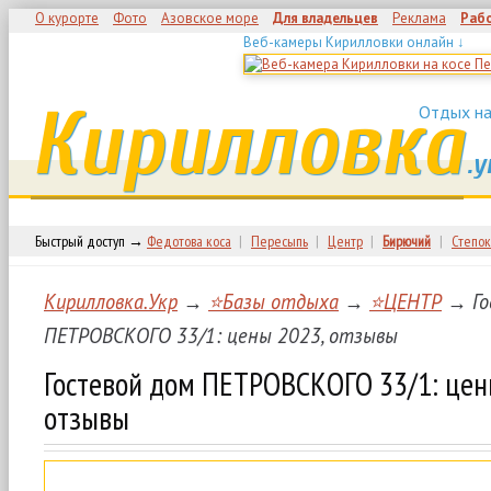
О курорте
Фото
Азовское море
Для владельцев
Реклама
Раб
Веб-камеры Кирилловки онлайн ↓
Кирилловка
Отдых на
.у
Быстрый доступ →
Федотова коса
|
Пересыпь
|
Центр
|
Бирючий
|
Степок
Кирилловка.Укр
→
⭐Базы отдыха
→
⭐ЦЕНТР
→ Го
ПЕТРОВСКОГО 33/1: цены 2023, отзывы
Гостевой дом ПЕТРОВСКОГО 33/1: цен
отзывы