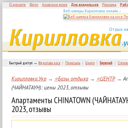
О курорте
Фото
Азовское море
Для владельцев
Реклама
Раб
Веб-камеры Кирилловки онлайн ↓
Кирилловка
Отдых на
.у
Быстрый доступ →
Федотова коса
|
Пересыпь
|
Центр
|
Бирючий
|
Степок
Кирилловка.Укр
→
⭐Базы отдыха
→
⭐ЦЕНТР
→ Ап
(ЧАЙНАТАУН): цены 2023, отзывы
Апартаменты CHINATOWN (ЧАЙНАТАУН
2023, отзывы