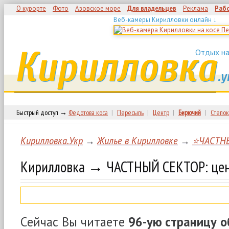
О курорте
Фото
Азовское море
Для владельцев
Реклама
Раб
Веб-камеры Кирилловки онлайн ↓
Кирилловка
Отдых на
.у
Быстрый доступ →
Федотова коса
|
Пересыпь
|
Центр
|
Бирючий
|
Степок
Кирилловка.Укр
→
Жилье в Кирилловке
→
⭐ЧАСТН
Кирилловка → ЧАСТНЫЙ СЕКТОР: цен
Сейчас Вы читаете
96-ую страницу
о