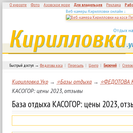
О курорте
Фото
Азовское море
Для владельцев
Реклама
Раб
Веб-камеры Кирилловки онлайн ↓
Кирилловка
Отдых на
.у
Быстрый доступ →
Федотова коса
|
Пересыпь
|
Центр
|
Бирючий
|
Степок
Кирилловка.Укр
→
⭐Базы отдыха
→
⭐ФЕДОТОВА 
КАСОГОР: цены 2023, отзывы
База отдыха КАСОГОР: цены 2023, от