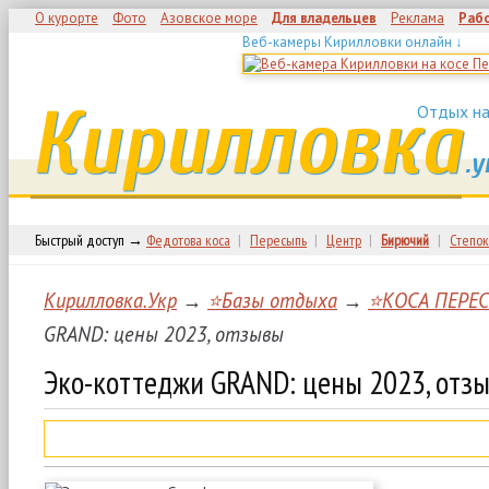
О курорте
Фото
Азовское море
Для владельцев
Реклама
Раб
Веб-камеры Кирилловки онлайн ↓
Кирилловка
Отдых на
.у
Быстрый доступ →
Федотова коса
|
Пересыпь
|
Центр
|
Бирючий
|
Степок
Кирилловка.Укр
→
⭐Базы отдыха
→
⭐КОСА ПЕРЕ
GRAND: цены 2023, отзывы
Эко-коттеджи GRAND: цены 2023, отз