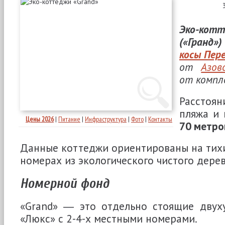
Эко-ко
(«Гранд»)
косы Пер
от
Азов
от компле
Расстоя
пляжа и
Цены 2026
|
Питание
|
Инфраструктура
|
Фото
|
Контакты
70 метро
Данные коттеджи ориентированы на тих
номерах из экологического чистого дерев
Номерной фонд
«Grand» ― это отдельно стоящие двух
«Люкс» с 2-4-х местными номерами.