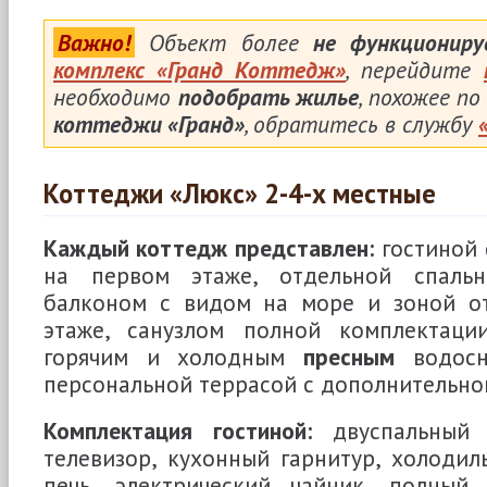
Важно!
Объект более
не функциониру
комплекс «Гранд Коттедж»
, перейдите
необходимо
подобрать жилье
, похожее п
коттеджи «Гранд»
, обратитесь в службу
Коттеджи «Люкс» 2-4-х местные
Каждый коттедж представлен:
гостиной 
на первом этаже, отдельной спальн
балконом с видом на море и зоной о
этаже, санузлом полной комплектаци
горячим и холодным
пресным
водосн
персональной террасой с дополнительно
Комплектация гостиной:
двуспальный 
телевизор, кухонный гарнитур, холодил
печь, электрический чайник, полный