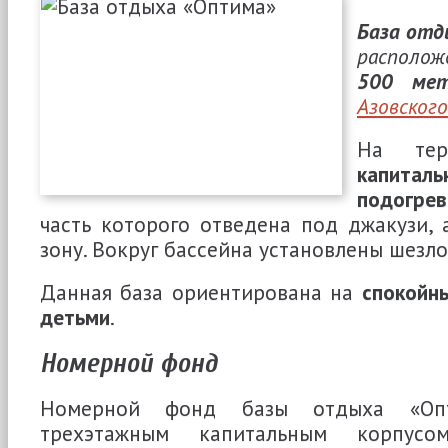
База отд
располож
500 мет
Азовског
На тер
капита
подогре
часть которого отведена под джакузи, 
зону. Вокруг бассейна установлены шезло
Данная база ориентирована на
спокойн
детьми
.
Номерной фонд
Номерной фонд базы отдыха «Опт
трехэтажным капитальным корпус