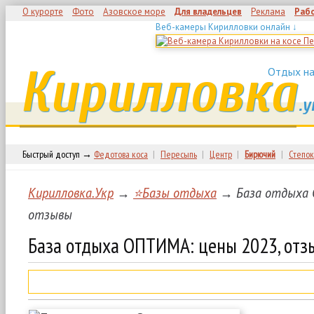
О курорте
Фото
Азовское море
Для владельцев
Реклама
Раб
Веб-камеры Кирилловки онлайн ↓
Кирилловка
Отдых на
.у
Быстрый доступ →
Федотова коса
|
Пересыпь
|
Центр
|
Бирючий
|
Степок
Кирилловка.Укр
→
⭐Базы отдыха
→ База отдыха 
отзывы
База отдыха ОПТИМА: цены 2023, отз