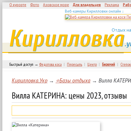
О курорте
Фото
Азовское море
Для владельцев
Реклама
Раб
Веб-камеры Кирилловки онлайн ↓
Кирилловка
Отдых на
.у
Быстрый доступ →
Федотова коса
|
Пересыпь
|
Центр
|
Бирючий
|
Степок
Кирилловка.Укр
→
⭐Базы отдыха
→ Вилла КАТЕРИ
Вилла КАТЕРИНА: цены 2023, отзывы