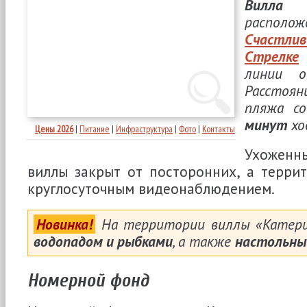
Вилла 
распо
Счастлив
Стрелке
н
линии
Расстоя
пляжа с
минут
хо
Цены 2026
|
Питание
|
Инфраструктура
|
Фото
|
Контакты
Ухоженн
виллы закрыт от посторонних, а терри
круглосуточным видеонаблюдением.
Новинка!
На территории виллы «Катери
водопадом и рыбками
, а также
настольны
Номерной фонд