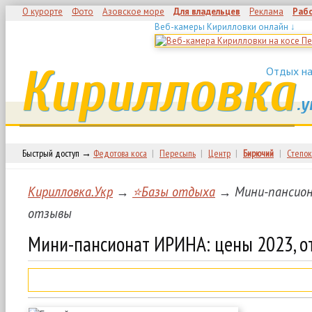
О курорте
Фото
Азовское море
Для владельцев
Реклама
Раб
Веб-камеры Кирилловки онлайн ↓
Кирилловка
Отдых на
.у
Быстрый доступ →
Федотова коса
|
Пересыпь
|
Центр
|
Бирючий
|
Степок
Кирилловка.Укр
→
⭐Базы отдыха
→ Мини-пансион
отзывы
Мини-пансионат ИРИНА: цены 2023, о