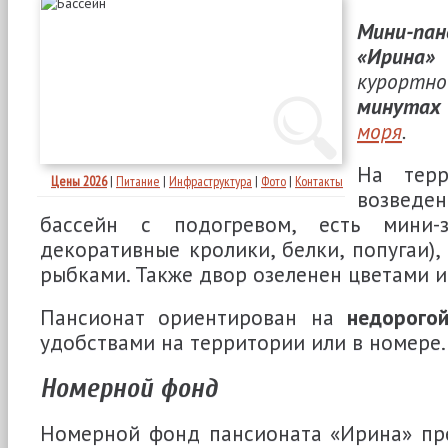
Мини-пан
«Ирина»
курортн
минутах
моря
.
На терр
Цены 2026
|
Питание
|
Инфраструктура
|
Фото
|
Контакты
возвед
бассейн с подогревом, есть мини-зо
декоративные кролики, белки, попугаи),
рыбками. Также двор озеленен цветами и
Пансионат ориентирован на
недорого
удобствами на территории или в номере.
Номерной фонд
Номерной фонд пансионата «Ирина» пр