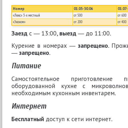
Номер
01.05-30.06
01.07-
«Люкс» 3-х местный
от 500
от 600
«Эконом»
от 200
от 400
Заезд
с ― 13:00,
выезд
― до 11:00.
Курение в номерах ―
запрещено
. Прож
―
запрещено
.
Питание
Самостоятельное приготовлени
оборудованной кухне с микроволно
необходимым кухонным инвентарем.
Интернет
Бесплатный
доступ к сети интернет.