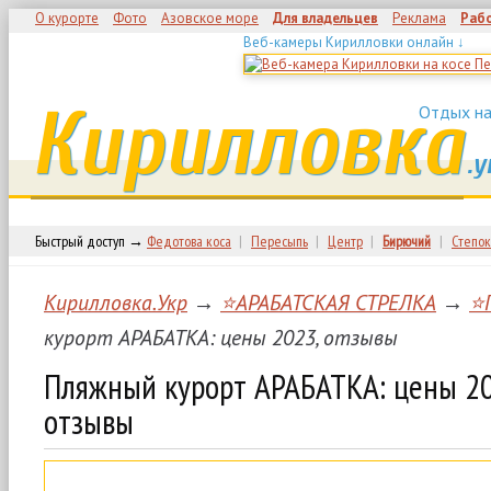
О курорте
Фото
Азовское море
Для владельцев
Реклама
Раб
Веб-камеры Кирилловки онлайн ↓
Кирилловка
Отдых на
.у
Быстрый доступ →
Федотова коса
|
Пересыпь
|
Центр
|
Бирючий
|
Степок
Кирилловка.Укр
→
⭐АРАБАТСКАЯ СТРЕЛКА
→
⭐
курорт АРАБАТКА: цены 2023, отзывы
Пляжный курорт АРАБАТКА: цены 20
отзывы