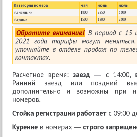
Категория номера
май
июнь
июль
«Семейный»
1800
2250
3300
«Студио»
1500
1800
2300
Обратите внимание!
В период с 15 
2021 года тарифы могут меняться.
уточняйте в отделе продаж по теле
контактах.
Расчетное время:
заезд
― с 14:00,
Ранний заезд или поздний вые
дополнительно и возможны при н
номеров.
Стойка регистрации работает
с 09:00 д
Курение
в номерах ―
строго запрещен