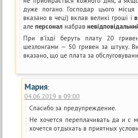
не прибирається кожного дня, а якщо
дуже погано. Господар цього місця 
вказано в чеці) вклав великі гроші і
в
але
персонал
набрав
невідповідальни
При в’їзді беруть плату 20 гриве
шезлонгами — 50 гривен за штуку. В
вказано, що це плата за обслуговуванн
Мария
:
04.06.2019 в 09:00
Спасибо за предупреждение.
Не хочется переплачивать да и с 
хочется отдыхать в приятных услови