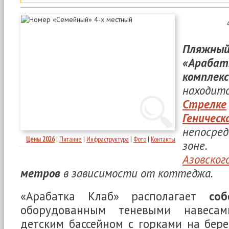
Пляж
«Араба
комплек
находи
Стрелке
Гени
непосре
Цены 2026
|
Питание
|
Инфраструктура
|
Фото
|
Контакты
зоне.
Азовско
метров
в зависимости от коттеджа.
«Арабатка Клаб» располагает
со
оборудованным теневыми навесам
детским бассейном с горками на бере