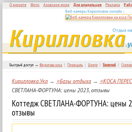
О курорте
Фото
Азовское море
Для владельцев
Реклама
Раб
Веб-камеры Кирилловки онлайн ↓
Кирилловка
Отдых на
.у
Быстрый доступ →
Федотова коса
|
Пересыпь
|
Центр
|
Бирючий
|
Степок
Кирилловка.Укр
→
⭐Базы отдыха
→
⭐КОСА ПЕРЕ
СВЕТЛАНА-ФОРТУНА: цены 2023, отзывы
Коттедж СВЕТЛАНА-ФОРТУНА: цены 2
отзывы