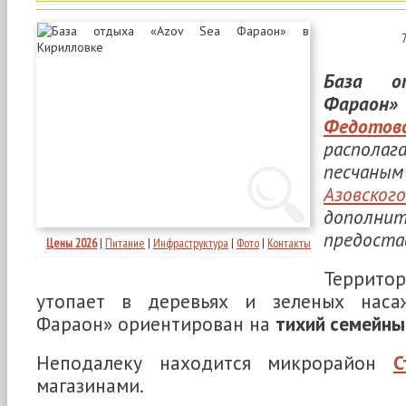
База о
Фараон»
Федото
распола
песчаны
Азовск
дополн
предоста
Цены 2026
|
Питание
|
Инфраструктура
|
Фото
|
Контакты
Террит
утопает в деревьях и зеленых насаж
Фараон» ориентирован на
тихий семейны
Неподалеку находится микрорайон
С
магазинами.