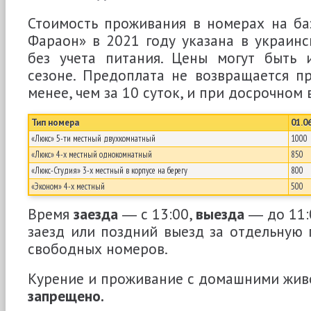
Стоимость проживания в номерах на ба
Фараон» в 2021 году указана в украин
без учета питания. Цены могут быть 
сезоне. Предоплата не возвращается п
менее, чем за 10 суток, и при досрочном 
Тип номера
01.0
«Люкс» 5-ти местный двухкомнатный
1000
«Люкс» 4-х местный однокомнатный
850
«Люкс-Студия» 3-х местный в корпусе на берегу
800
«Эконом» 4-х местный
500
Время
заезда
― с 13:00,
выезда
― до 11:
заезд или поздний выезд за отдельную 
свободных номеров.
Курение и проживание с домашними жив
запрещено.