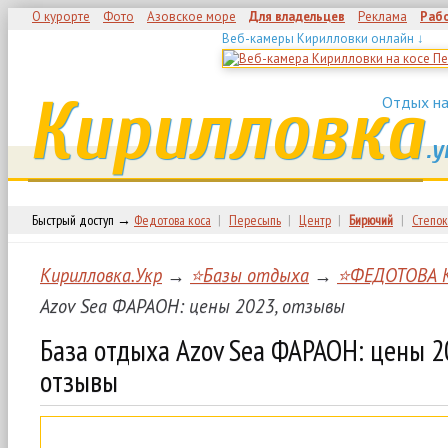
О курорте
Фото
Азовское море
Для владельцев
Реклама
Раб
Веб-камеры Кирилловки онлайн ↓
Кирилловка
Отдых на
.у
Быстрый доступ →
Федотова коса
|
Пересыпь
|
Центр
|
Бирючий
|
Степок
Кирилловка.Укр
→
⭐Базы отдыха
→
⭐ФЕДОТОВА 
Azov Sea ФАРАОН: цены 2023, отзывы
База отдыха Azov Sea ФАРАОН: цены 2
отзывы