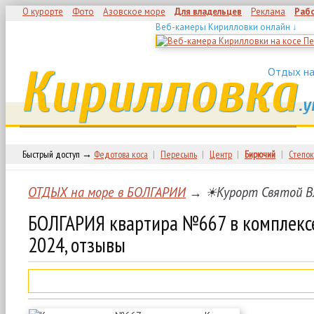
О курорте
Фото
Азовское море
Для владельцев
Реклама
Раб
Веб-камеры Кирилловки онлайн ↓
Кирилловка
Отдых на
.у
Быстрый доступ →
Федотова коса
|
Пересыпь
|
Центр
|
Бирючий
|
Степок
ОТДЫХ на море в БОЛГАРИИ
→ ☀Курорт Святой В
БОЛГАРИЯ квартира №667 в комплекс
2024, отзывы