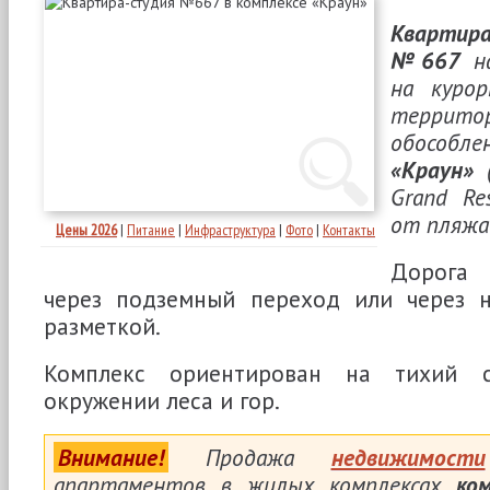
Квартира
№667
на
на кур
терри
обосо
«Краун»
(
Grand Re
от пляжа
Цены 2026
|
Питание
|
Инфраструктура
|
Фото
|
Контакты
Дорога
через подземный переход или через 
разметкой.
Комплекс ориентирован на тихий 
окружении леса и гор.
Внимание!
Продажа
недвижимости
апартаментов в жилых комплексах
ко