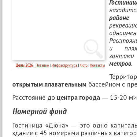
Гостин
находи
районе
рекре
одноиме
Расстоя
и пляжа
зонтами
метров
.
Цены 2026
|
Питание
|
Инфраструктура
|
Фото
|
Контакты
Терри
открытым плавательным
бассейном с пре
Расстояние до
центра города
― 15-20 мин
Номерной фонд
Гостиница «Дюна» ― это одно капиталь
здание с 45 номерами различных категор