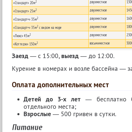
2
двухместное
130
«Стандарт» 20м
2
двухместное
145
«Стандарт» 25м
2
двухместное
160
«Стандарт+» 35м
2
двухместное
180
«Стандарт+» 35м
с видом на море
2
двухместное
230
«Люкс» 45м
2
восьмиместное
300
«Коттедж» 150м
Заезд
― с 15:00,
выезд
― до 12:00.
Курение в номерах и возле бассейна ― 
Оплата дополнительных мест
Детей до 3-х лет
― бесплатно б
отдельного места;
Взрослые
― 500 гривен в сутки.
Питание