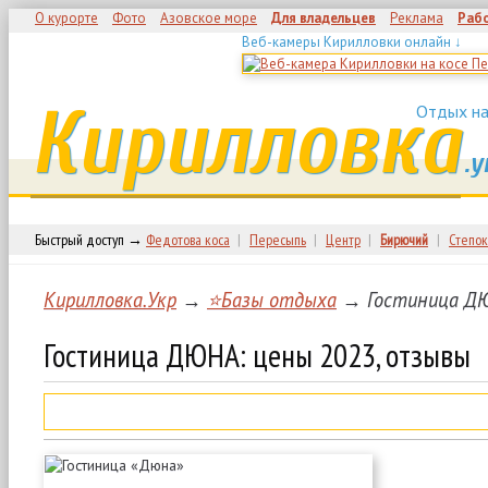
О курорте
Фото
Азовское море
Для владельцев
Реклама
Раб
Веб-камеры Кирилловки онлайн ↓
Кирилловка
Отдых на
.у
Быстрый доступ →
Федотова коса
|
Пересыпь
|
Центр
|
Бирючий
|
Степок
Кирилловка.Укр
→
⭐Базы отдыха
→ Гостиница ДЮ
Гостиница ДЮНА: цены 2023, отзывы