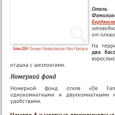
Отель «
Фамилия»
Бердянск
заповедн
от пляжа
На терр
Цены 2026
|
Питание
|
Инфраструктура
|
Фото
|
Контакты
два басс
взросл
отдыха с шезлонгами.
Номерной фонд
Номерной фонд отеля «De Famil
однокомнатными и двухкомнатными 
удобствами.