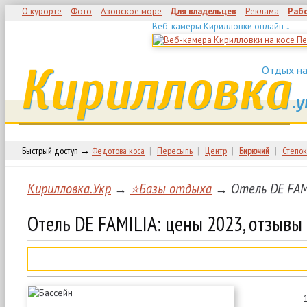
О курорте
Фото
Азовское море
Для владельцев
Реклама
Раб
Веб-камеры Кирилловки онлайн ↓
Кирилловка
Отдых на
.у
Быстрый доступ →
Федотова коса
|
Пересыпь
|
Центр
|
Бирючий
|
Степок
Кирилловка.Укр
→
⭐Базы отдыха
→ Отель DE FAMI
Отель DE FAMILIA: цены 2023, отзывы