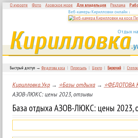
О курорте
Фото
Азовское море
Для владельцев
Реклама
Раб
Веб-камеры Кирилловки онлайн ↓
Кирилловка
Отдых на
.у
Быстрый доступ →
Федотова коса
|
Пересыпь
|
Центр
|
Бирючий
|
Степок
Кирилловка.Укр
→
⭐Базы отдыха
→
⭐ФЕДОТОВА 
АЗОВ-ЛЮКС: цены 2023, отзывы
База отдыха АЗОВ-ЛЮКС: цены 2023, 