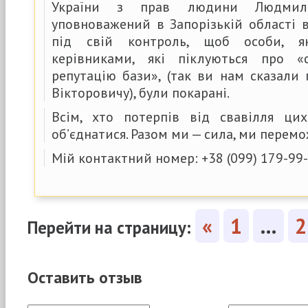
України з прав людини Людмил
уповноважений в Запорізькій області 
під свій контроль, щоб особи, я
керівниками, які піклуються про 
репутацію бази», (так ви нам сказали
Вікторовичу), були покарані.
Всім, хто потерпів від свавілля ци
об’єднатися. Разом ми — сила, ми перем
Мій контактний номер: +38 (099) 179-99-
«
1
…
2
Перейти на страницу:
Оставить отзыв