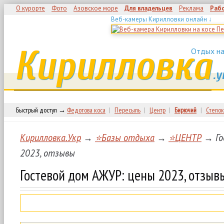
О курорте
Фото
Азовское море
Для владельцев
Реклама
Раб
Веб-камеры Кирилловки онлайн ↓
Кирилловка
Отдых на
.у
Быстрый доступ →
Федотова коса
|
Пересыпь
|
Центр
|
Бирючий
|
Степок
Кирилловка.Укр
→
⭐Базы отдыха
→
⭐ЦЕНТР
→ Го
2023, отзывы
Гостевой дом АЖУР: цены 2023, отзыв