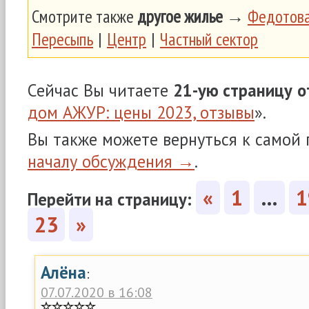
Смотрите также
другое жилье
→
Федотова
Пересыпь
|
Центр
|
Частный сектор
Сейчас Вы читаете
21-ую страницу
о
дом АЖУР: цены 2023, отзывы
».
Вы также можете вернуться к самой
началу обсуждения →
.
«
1
…
1
Перейти на страницу:
23
»
Алёна
:
07.07.2020 в 16:08