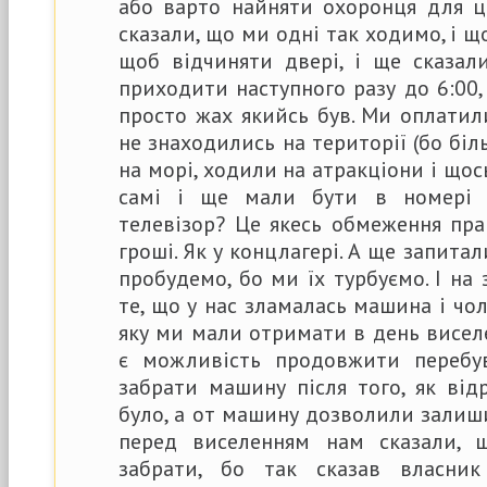
або варто найняти охоронця для ці
сказали, що ми одні так ходимо, і щ
щоб відчиняти двері, і ще сказа
приходити наступного разу до 6:00, 
просто жах якийсь був. Ми оплати
не знаходились на території (бо біл
на морі, ходили на атракціони і щос
самі і ще мали бути в номері 
телевізор? Це якесь обмеження пра
гроші. Як у концлагері. А ще запита
пробудемо, бо ми їх турбуємо. І на
те, що у нас зламалась машина і чо
яку ми мали отримати в день виселе
є можливість продовжити перебу
забрати машину після того, як від
було, а от машину дозволили залиши
перед виселенням нам сказали, 
забрати, бо так сказав власни