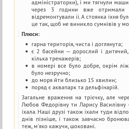
адміністраторки), і ми тягнули машин
через 3 години вже отримали н
відремонтували її. А стоянка їхня б
це так, щоб не виникло сумнівів у м
Плюси:
гарна територія, чиста і доглянута;
є 2 басейни — дорослий і дитячий
кілька тренажерів;
в номері все було добре, окрім ліжк
було незручно;
до моря йти близько 15 хвилин;
поряд є аквапарк та дельфінарій.
Загальне враження на трієчку, але чер
Любов Федорівну ти Ларису Василівну 
їхала. Наші друзі також їхали туди відпо
днів пізніше, і також завчасно бронюва
теж, м’яко кажучи, шоковані.