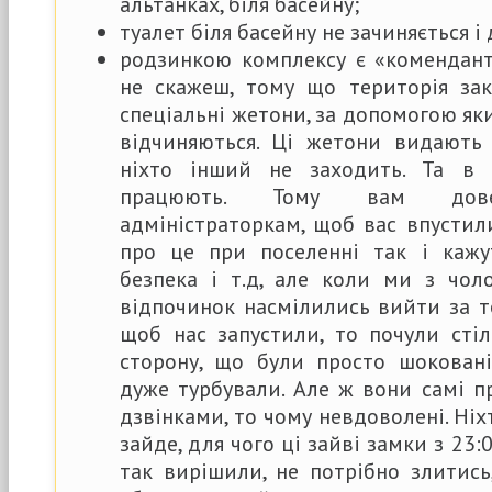
альтанках, біля басейну;
туалет біля басейну не зачиняється і
родзинкою комплексу є «комендант
не скажеш, тому що територія зак
спеціальні жетони, за допомогою як
відчиняються. Ці жетони видають 
ніхто інший не заходить. Та в
працюють. Тому вам дове
адміністраторкам, щоб вас впустил
про це при поселенні так і кажут
безпека і т.д, але коли ми з чол
відпочинок насмілились вийти за т
щоб нас запустили, то почули сті
сторону, що були просто шоковані.
дуже турбували. Але ж вони самі 
дзвінками, то чому невдоволені. Ніх
зайде, для чого ці зайві замки з 23:
так вирішили, не потрібно злитись