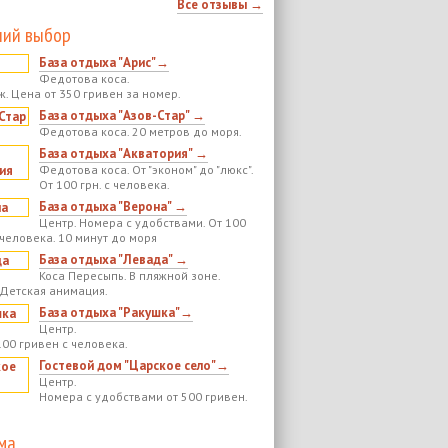
Все отзывы →
ий выбор
База отдыха "Арис"→
Федотова коса.
ж. Цена от 350 гривен за номер.
База отдыха "Азов-Стар" →
Федотова коса. 20 метров до моря.
База отдыха "Акватория" →
Федотова коса. От "эконом" до "люкс".
От 100 грн. с человека.
База отдыха "Верона" →
Центр. Номера с удобствами. От 100
 человека. 10 минут до моря
База отдыха "Левада" →
Коса Пересыпь. В пляжной зоне.
 Детская анимация.
База отдыха "Ракушка"→
Центр.
100 гривен с человека.
Гостевой дом "Царское село"→
Центр.
Номера с удобствами от 500 гривен.
ма