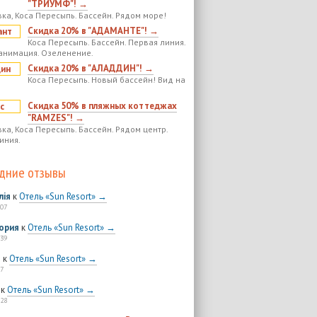
"ТРИУМФ"! →
ка, Коса Пересыпь. Бассейн. Рядом море!
Скидка 20% в "АДАМАНТЕ"! →
Коса Пересыпь. Бассейн. Первая линия.
анимация. Озеленение.
Скидка 20% в "АЛАДДИН"! →
Коса Пересыпь. Новый бассейн! Вид на
Скидка 50% в пляжных коттеджах
"RAMZES"! →
ка, Коса Пересыпь. Бассейн. Рядом центр.
иния.
дние отзывы
лія
к
Отель «Sun Resort» →
:07
ория
к
Отель «Sun Resort» →
:39
я
к
Отель «Sun Resort» →
7
к
Отель «Sun Resort» →
:28