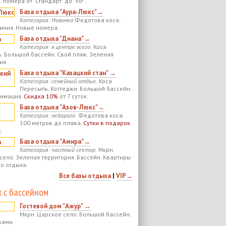
 Номера от "Стандарт" до "VIP".
База отдыха "Аура-Люкс"→
Категория: Новинка
Федотова коса.
иния. Новые номера.
База отдыха "Диана"→
Категория: в центре всего.
Коса
. Большой бассейн. Свой пляж. Зеленая
ия.
База отдыха "Казацкий стан" →
Категория: семейный отдых.
Коса
Пересыпь. Коттеджи. Большой бассейн.
нимация.
Скидка 10%
от 7 суток.
База отдыха "Азов-Люкс"→
Категория: недорого.
Федотова коса.
100 метров до пляжа.
Сутки в подарок
.
База отдыха "Амира"→
Категория: частный сектор.
Мкрн.
село. Зеленая территория. Бассейн. Квартиры
го отдыха.
Все базы отдыха
|
VIP→
 с бассейном
Гостевой дом "Ажур" →
Мкрн. Царское село. Большой бассейн.
вами.