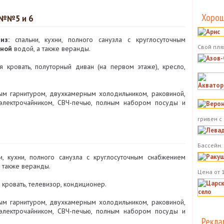
Хорош
 №№5 и 6
из:
спальни, кухни, полного санузла с круглосуточным
Свой пля
ной
водой, а также веранды.
 кровать, полуторный диван (на первом этаже), кресло,
м гарнитуром, двухкамерным холодильником, раковиной,
 электрочайником, СВЧ-печью, полным набором посуды и
гривен с
Бассейн.
, кухни, полного санузла с круглосуточным снабжением
 также веранды.
Цена от 
кровать, телевизор, кондиционер.
м гарнитуром, двухкамерным холодильником, раковиной,
 электрочайником, СВЧ-печью, полным набором посуды и
Рекла