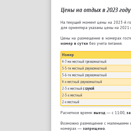
Цены на отдых в 2023 году
На текущий момент цены на 2023-й г
для ориентира указаны цены на 2021 
Цены на размещение в номерах гост
номер в сутки
без учета питания.
Номер
4-7-ми местный трехкомнатный
3-5-ти местный двухкомнатный
3-6-ти местный двухкомнатный
4-х местный двухкомнатный
2-3-х местный
с сауной
2-3-х местный
2-х местный
Расчетное время:
выезд
― c 11:00,
за
Возможно размещение с маленькими с
номерах ―
запрещено
.