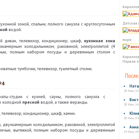
Кириллов
Детская 
кухонной зоной, спальни, полного санузла с круглосуточным
ной
водой.
море.
й диван, телевизор, кондиционер, шкаф,
кухонная зона
хкамерным холодильником, раковиной, электроплитой (4
печью, полным набором посуды и деревянным столом с
Кириллов
Первая л
оватные тумбочки, телевизор, туалетный столик.
После
№4
Ната
20 Июн, 15
аты-студии с кухней, сауны, полного санузла с
Викт
 и холодной
пресной
водой, а также веранды.
20 Июн, 14
 телевизор, кондиционер, шкаф, камин.
Юли
20 Июн, 0:1
, двухкамерным холодильником, раковиной, электроплитой
Анна
Ч-печью, вытяжкой, полным набором посуды и деревянным
19 Июн, 19