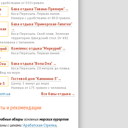
 удобствами от 550 гривен.
База отдыха "Гавана-Премиум"→
Коса Пересыпь. Первая линия.
Номера с удобствами от 850 гривен.
База отдыха "Приморская-Галатея"
→
Коса Пересыпь. Свой пляж. Зеленая
территория. Шведский стол. От 492
 человека с питанием.
Комплекс отдыха "Меркурий"→
Коса Пересыпь. Первая линия.
.
База отдыха "Bona Dea" →
Коса Пересыпь. 20 метров до пляжа.
 Вид на море.
Гостевой дом "Калинина-3"→
Центр. 5 минут до моря.
Номера от 175 гривен с человека.
com.ua
Все базы отдыха →
ты и рекомендации
робные обзоры
основных
морских курортов
ины с ценами:
Арабатская Стрелка
,