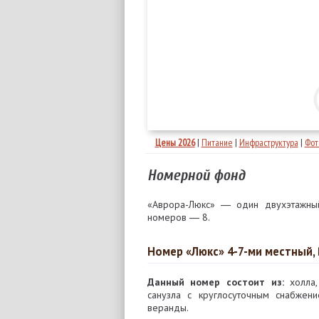
Цены 2026
|
Питание
|
Инфраструктура
|
Фот
Номерной фонд
«Аврора-Люкс» ― один двухэтажный
номеров ― 8.
Номер «Люкс» 4-7-ми местный,
Данный номер состоит из:
холла, 
санузла с круглосуточным снабже
веранды.