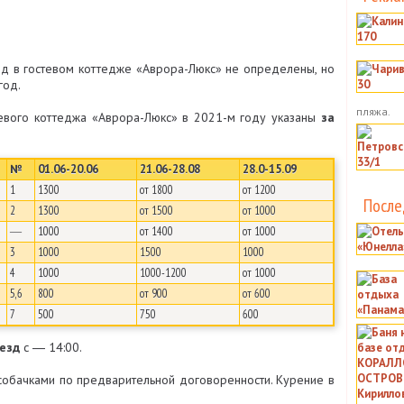
од в гостевом коттедже «Аврора-Люкс» не определены, но
год.
пляжа.
евого коттеджа «Аврора-Люкс» в 2021-м году указаны
за
№
01.06-20.06
21.06-28.08
28.0-15.09
1
1300
от 1800
от 1200
После
2
1300
от 1500
от 1000
―
1000
от 1400
от 1000
3
1000
1500
1000
4
1000
1000-1200
от 1000
5,6
800
от 900
от 600
7
500
750
600
езд
с ― 14:00.
обачками по предварительной договоренности. Курение в