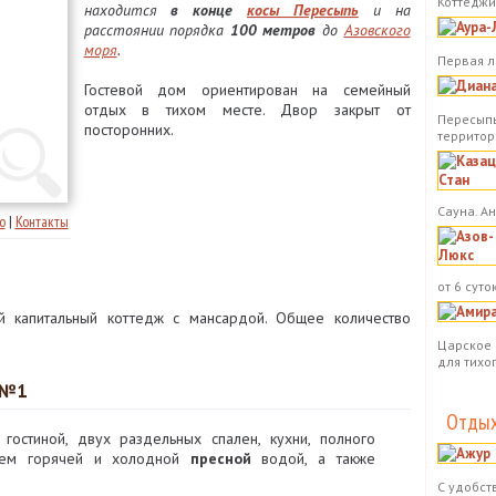
Коттеджи.
находится
в конце
косы Пересыпь
и на
расстоянии порядка
100 метров
до
Азовского
моря
.
Первая л
Гостевой дом ориентирован на семейный
отдых в тихом месте. Двор закрыт от
Пересыпь
посторонних.
территор
Сауна. А
о
|
Контакты
от 6 суток
 капитальный коттедж с мансардой. Общее количество
Царское 
для тихо
 №1
Отдых
гостиной, двух раздельных спален, кухни, полного
нием горячей и холодной
пресной
водой, а также
С удобст