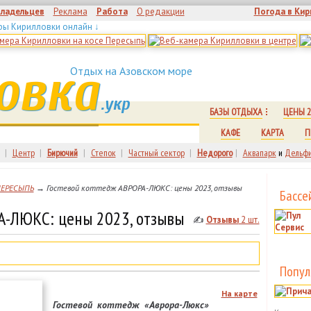
владельцев
Реклама
Работа
О редакции
Погода в Кир
ры Кирилловки онлайн ↓
овка
Отдых на Азовском море
.укр
БАЗЫ ОТДЫХА
ЦЕНЫ 2
КАФЕ
КАРТА
П
|
Центр
|
Бирючий
|
Степок
|
Частный сектор
|
Недорого
|
Аквапарк
и
Дельфи
ПЕРЕСЫПЬ
→ Гостевой коттедж АВРОРА-ЛЮКС: цены 2023, отзывы
Бассе
А-ЛЮКС: цены 2023, отзывы
✍
Отзывы
2 шт.
Попул
На карте
Гостевой коттедж «Аврора-Люкс»