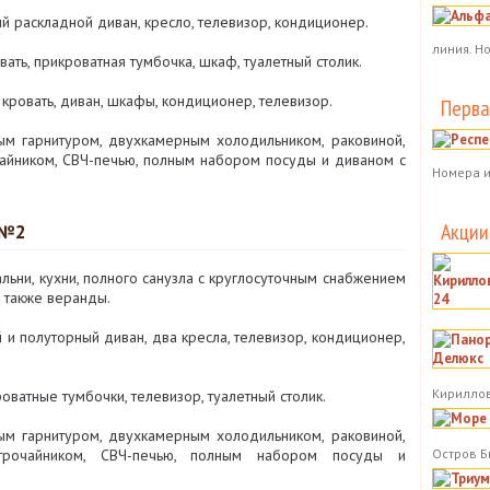
 раскладной диван, кресло, телевизор, кондиционер.
линия. Н
ать, прикроватная тумбочка, шкаф, туалетный столик.
кровать, диван, шкафы, кондиционер, телевизор.
Перва
м гарнитуром, двухкамерным холодильником, раковиной,
чайником, СВЧ-печью, полным набором посуды и диваном с
Номера и
Акции
 №2
альни, кухни, полного санузла с круглосуточным снабжением
 также веранды.
и полуторный диван, два кресла, телевизор, кондиционер,
Кириллов
оватные тумбочки, телевизор, туалетный столик.
м гарнитуром, двухкамерным холодильником, раковиной,
Остров Б
ктрочайником, СВЧ-печью, полным набором посуды и