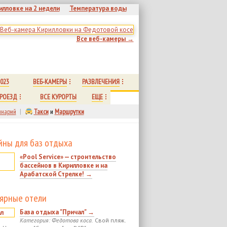
илловке на 2 недели
Температура воды
Все веб-камеры →
023
ВЕБ-КАМЕРЫ
РАЗВЛЕЧЕНИЯ
РОЕЗД
ВСЕ КУРОРТЫ
ЕЩЕ
нарий
|
Такси
и
Маршрутки
йны для баз отдыха
«Pool Service» — строительство
бассейнов в Кирилловке и на
Арабатской Стрелке! →
ярные отели
База отдыха "Причал" →
Категория: Федотова коса.
Свой пляж.