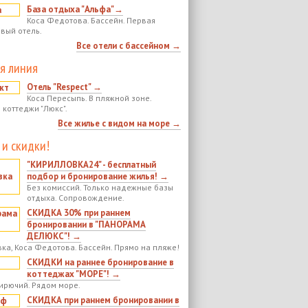
База отдыха "Альфа"→
Коса Федотова. Бассейн. Первая
овый отель.
Все отели с бассейном →
я линия
Отель "Respect" →
Коса Пересыпь. В пляжной зоне.
 коттеджи "Люкс".
Все жилье с видом на море →
 и скидки!
"КИРИЛЛОВКА24" - бесплатный
подбор и бронирование жилья! →
Без комиссий. Только надежные базы
отдыха. Сопровождение.
СКИДКА 30% при раннем
бронировании в "ПАНОРАМА
ДЕЛЮКС"! →
ка, Коса Федотова. Бассейн. Прямо на пляже!
СКИДКИ на раннее бронирование в
коттеджах "МОРЕ"! →
ирючий. Рядом море.
СКИДКА при раннем бронировании в