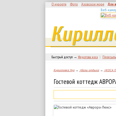
О курорте
Фото
Азовское море
Для 
Веб-каме
Кирилл
Быстрый доступ →
Федотова коса
|
Пересыпь
Кирилловка.Укр
→
⭐Базы отдыха
→
⭐КОСА 
Гостевой коттедж АВРОР