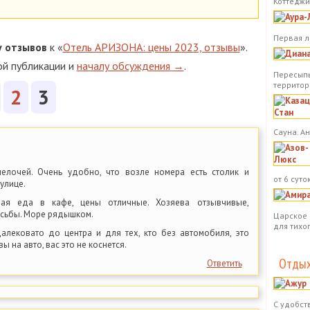
Коттеджи.
Первая л
у
отзывов
к «
Отель АРИЗОНА: цены 2023, отзывы
».
ой публикации и
началу обсуждения →
.
Пересыпь
территор
2
3
Сауна. А
лочей. Очень удобно, что возле номера есть столик и
от 6 суток
 улице.
ная еда в кафе, цены отличные. Хозяева отзывчивые,
осьбы. Море рядышком.
Царское 
для тихо
алековато до центра и для тех, кто без автомобиля, это
ы на авто, вас это не коснется.
Отдых
Ответить
С удобст