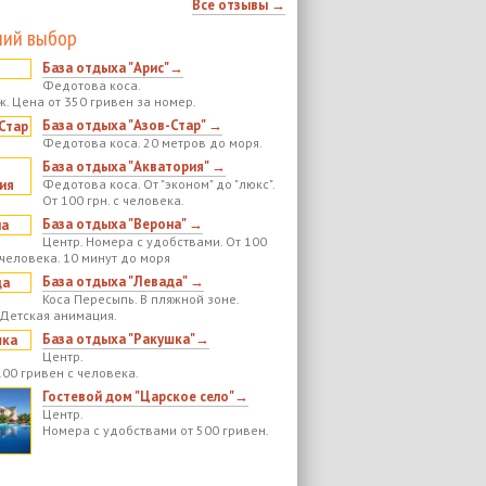
Все отзывы →
ий выбор
База отдыха "Арис"→
Федотова коса.
ж. Цена от 350 гривен за номер.
База отдыха "Азов-Стар" →
Федотова коса. 20 метров до моря.
База отдыха "Акватория" →
Федотова коса. От "эконом" до "люкс".
От 100 грн. с человека.
База отдыха "Верона" →
Центр. Номера с удобствами. От 100
 человека. 10 минут до моря
База отдыха "Левада" →
Коса Пересыпь. В пляжной зоне.
 Детская анимация.
База отдыха "Ракушка"→
Центр.
100 гривен с человека.
Гостевой дом "Царское село"→
Центр.
Номера с удобствами от 500 гривен.