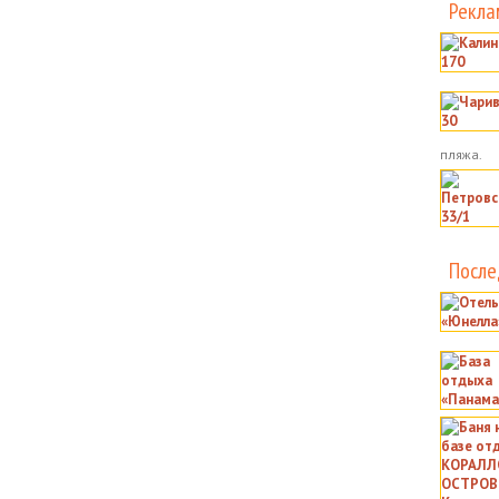
Рекла
пляжа.
После