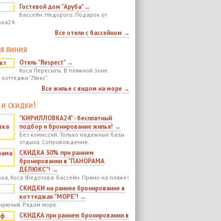
Гостевой дом "Аруба"→
Бассейн. Недорого. Подарок от
ка24.
Все отели с бассейном →
я линия
Отель "Respect" →
Коса Пересыпь. В пляжной зоне.
 коттеджи "Люкс".
Все жилье с видом на море →
 и скидки!
"КИРИЛЛОВКА24" - бесплатный
подбор и бронирование жилья! →
Без комиссий. Только надежные базы
отдыха. Сопровождение.
СКИДКА 30% при раннем
бронировании в "ПАНОРАМА
ДЕЛЮКС"! →
ка, Коса Федотова. Бассейн. Прямо на пляже!
СКИДКИ на раннее бронирование в
коттеджах "МОРЕ"! →
ирючий. Рядом море.
СКИДКА при раннем бронировании в