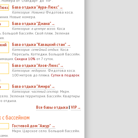
 Номера от "Стандарт" до "VIP".
База отдыха "Аура-Люкс"→
Категория: Новинка
Федотова коса.
иния. Новые номера.
База отдыха "Диана"→
Категория: в центре всего.
Коса
. Большой бассейн. Свой пляж. Зеленая
ия.
База отдыха "Казацкий стан" →
Категория: семейный отдых.
Коса
Пересыпь. Коттеджи. Большой бассейн.
нимация.
Скидка 10%
от 7 суток.
База отдыха "Азов-Люкс"→
Категория: недорого.
Федотова коса.
100 метров до пляжа.
Сутки в подарок
.
База отдыха "Амира"→
Категория: частный сектор.
Мкрн.
село. Зеленая территория. Бассейн. Квартиры
го отдыха.
Все базы отдыха
|
VIP→
 с бассейном
Гостевой дом "Ажур" →
Мкрн. Царское село. Большой бассейн.
вами.