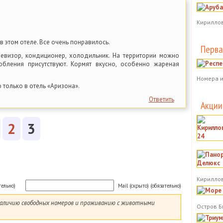
Кириллов
в этом отеле. Все очень понравилось.
Перва
левизор, кондиционер, холодильник. На территории можно
обления присутствуют. Кормят вкусно, особенно жареная
Номера и
о только в отель «Аризона».
Ответить
Акции
2
3
Кириллов
тельно)
Mail (скрыто) (обязательно)
 наличию свободных номеров и проживанию с животными
Остров Б