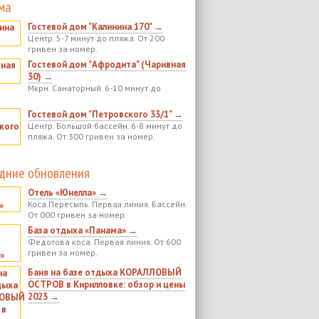
ма
Гостевой дом "Калинина 170" →
Центр. 5-7 минут до пляжа. От 200
гривен за номер.
Гостевой дом "Афродита" (Чаривная
30) →
Мкрн. Санаторный. 6-10 минут до
Гостевой дом "Петровского 33/1" →
Центр. Большой бассейн. 6-8 минут до
пляжа. От 300 гривен за номер.
дние обновления
Отель «Юнелла» →
Коса Пересыпь. Первая линия. Бассейн.
От 000 гривен за номер.
База отдыха «Панама» →
Федотова коса. Первая линия. От 600
гривен за номер.
Баня на базе отдыха КОРАЛЛОВЫЙ
ОСТРОВ в Кирилловке: обзор и цены
2023 →