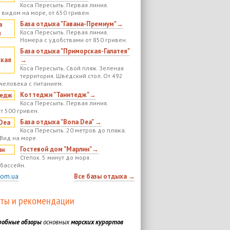
Коса Пересыпь. Первая линия.
 видом на море, от 650 гривен.
База отдыха "Гавана-Премиум"→
Коса Пересыпь. Первая линия.
Номера с удобствами от 850 гривен.
База отдыха "Приморская-Галатея"
→
Коса Пересыпь. Свой пляж. Зеленая
территория. Шведский стол. От 492
 человека с питанием.
Коттеджи "Танитедж"→
Коса Пересыпь. Первая линия.
т 500 гривен.
База отдыха "Bona Dea" →
Коса Пересыпь. 20 метров до пляжа.
 Вид на море.
Гостевой дом "Марлин"→
Степок. 5 минут до моря.
бассейн.
com.ua
Все базы отдыха →
ты и рекомендации
робные обзоры
основных
морских курортов