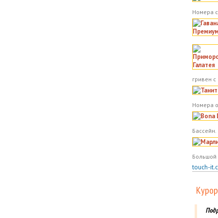
Номера с
гривен с
Номера о
Бассейн.
Большой 
touch-it.
Курор
Под