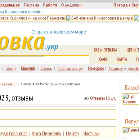
владельцев
Реклама
Работа
О редакции
Погода в Кир
ры Кирилловки онлайн ↓
овка
Отдых на Азовском море
.укр
БАЗЫ ОТДЫХА
ЦЕНЫ 2
КАФЕ
КАРТА
П
|
Центр
|
Бирючий
|
Степок
|
Частный сектор
|
Недорого
|
Аквапарк
и
Дельфи
ПЕРЕСЫПЬ
→ Отель АРИЗОНА: цены 2023, отзывы
Бассе
23, отзывы
✍
Отзывы
16 шт.
Попул
едотова коса
|
Коса Пересыпь
|
Центр
|
Частный