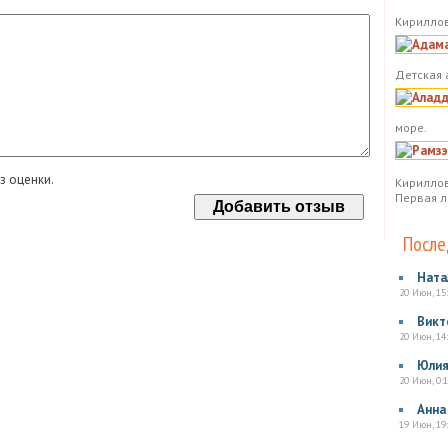
Кириллов
Детская 
море.
з оценки.
Кириллов
Первая л
После
Ната
20 Июн, 15
Викт
20 Июн, 14
Юли
20 Июн, 0:1
Анна
19 Июн, 19