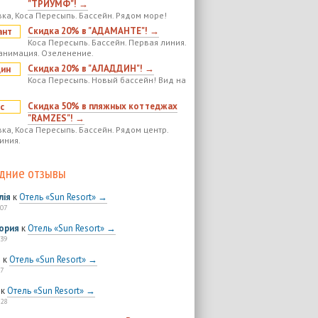
"ТРИУМФ"! →
ка, Коса Пересыпь. Бассейн. Рядом море!
Скидка 20% в "АДАМАНТЕ"! →
Коса Пересыпь. Бассейн. Первая линия.
анимация. Озеленение.
Скидка 20% в "АЛАДДИН"! →
Коса Пересыпь. Новый бассейн! Вид на
Скидка 50% в пляжных коттеджах
"RAMZES"! →
ка, Коса Пересыпь. Бассейн. Рядом центр.
иния.
дние отзывы
лія
к
Отель «Sun Resort» →
:07
ория
к
Отель «Sun Resort» →
:39
я
к
Отель «Sun Resort» →
7
к
Отель «Sun Resort» →
:28