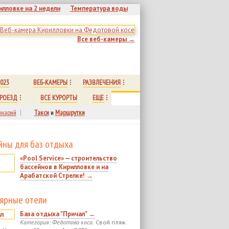
илловке на 2 недели
Температура воды
Все веб-камеры →
023
ВЕБ-КАМЕРЫ
РАЗВЛЕЧЕНИЯ
РОЕЗД
ВСЕ КУРОРТЫ
ЕЩЕ
нарий
|
Такси
и
Маршрутки
йны для баз отдыха
«Pool Service» — строительство
бассейнов в Кирилловке и на
Арабатской Стрелке! →
ярные отели
База отдыха "Причал" →
Категория: Федотова коса.
Свой пляж.