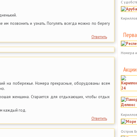
С удобст
дненький.
Кириллов
 им позвонить и узнать. Погулять всегда можно по берегу
Перва
Ответить
Номера и
Акции
ший на побережье. Номера прекрасные, оборудованы всем
но.
рошая женщина. Старается для отдыхающих, чтобы отдых
ам каждый год.
Кириллов
Ответить
Остров Б