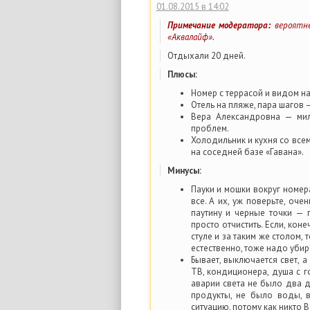
01.08.2015 в 14:02
Примечание модератора:
вероятне
«Аквалайф».
Отдыхали 20 дней.
Плюсы:
Номер с террасой и видом н
Отель на пляже, пара шагов 
Вера Александровна — ми
проблем.
Холодильник и кухня со все
на соседней базе «Гавана».
Минусы:
Пауки и мошки вокруг номер
все. А их, уж поверьте, оч
паутину и черные точки — 
просто отчистить. Если, кон
стуле и за таким же столом, 
естественно, тоже надо убир
Бывает, выключается свет, а
ТВ, кондиционера, душа с г
аварии света не было два д
продукты, не было воды, 
ситуацию, потому как никто 