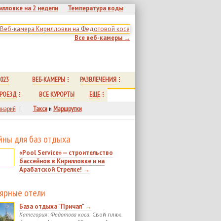
илловке на 2 недели
Температура воды
Все веб-камеры →
023
ВЕБ-КАМЕРЫ
РАЗВЛЕЧЕНИЯ
РОЕЗД
ВСЕ КУРОРТЫ
ЕЩЕ
нарий
|
Такси
и
Маршрутки
йны для баз отдыха
«Pool Service» — строительство
бассейнов в Кирилловке и на
Арабатской Стрелке! →
ярные отели
База отдыха "Причал" →
Категория: Федотова коса.
Свой пляж.