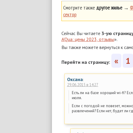
Смотрите также
другое жилье
→
Ф
сектор
Сейчас Вы читаете
3-ую страниц
A’Qua: цены 2023, отзывы
».
Вы также можете вернуться к сам
«
1
Перейти на страницу:
Оксана
:
29.06.2015 в 14:27
Есть ли на базе хороший wi-fi? Ес
июля.
Если с погодой не повезет, можн
развлечений? Если нет, будет ли гд