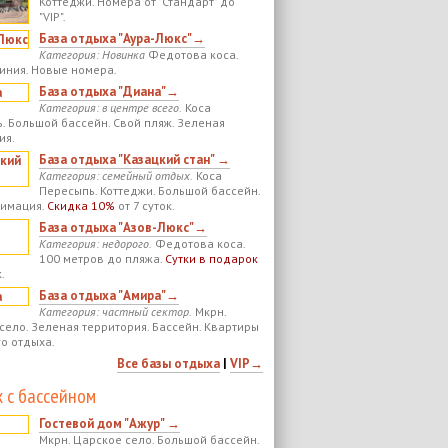
Коттеджи. Номера от "Стандарт" до
"VIP".
База отдыха "Аура-Люкс"→
Категория: Новинка
Федотова коса.
иния. Новые номера.
База отдыха "Диана"→
Категория: в центре всего.
Коса
. Большой бассейн. Свой пляж. Зеленая
ия.
База отдыха "Казацкий стан" →
Категория: семейный отдых.
Коса
Пересыпь. Коттеджи. Большой бассейн.
нимация.
Скидка 10%
от 7 суток.
База отдыха "Азов-Люкс"→
Категория: недорого.
Федотова коса.
100 метров до пляжа.
Сутки в подарок
.
База отдыха "Амира"→
Категория: частный сектор.
Мкрн.
село. Зеленая территория. Бассейн. Квартиры
го отдыха.
Все базы отдыха
|
VIP→
 с бассейном
Гостевой дом "Ажур" →
Мкрн. Царское село. Большой бассейн.