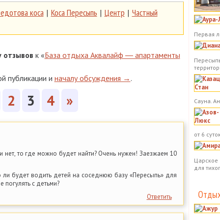
едотова коса
|
Коса Пересыпь
|
Центр
|
Частный
Первая л
у
отзывов
к «
База отдыха Аквалайф ― апартаменты
Пересыпь
территор
ой публикации и
началу обсуждения →
.
2
3
4
»
Сауна. А
от 6 суток
ли нет, то где можно будет найти? Очень нужен! Заезжаем 10
Царское 
для тихо
о ли будет водить детей на соседнюю базу «Пересыпь» для
е погулять с детьми?
Отдых
Ответить