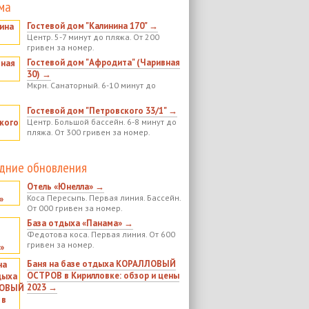
ма
Гостевой дом "Калинина 170" →
Центр. 5-7 минут до пляжа. От 200
гривен за номер.
Гостевой дом "Афродита" (Чаривная
30) →
Мкрн. Санаторный. 6-10 минут до
Гостевой дом "Петровского 33/1" →
Центр. Большой бассейн. 6-8 минут до
пляжа. От 300 гривен за номер.
дние обновления
Отель «Юнелла» →
Коса Пересыпь. Первая линия. Бассейн.
От 000 гривен за номер.
База отдыха «Панама» →
Федотова коса. Первая линия. От 600
гривен за номер.
Баня на базе отдыха КОРАЛЛОВЫЙ
ОСТРОВ в Кирилловке: обзор и цены
2023 →