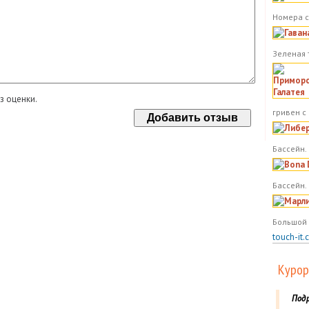
Номера с
Зеленая 
з оценки.
гривен с
Бассейн. 
Бассейн.
Большой 
touch-it.
Курор
Под