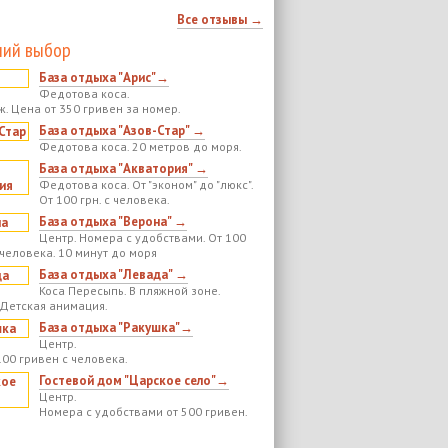
Все отзывы →
ий выбор
База отдыха "Арис"→
Федотова коса.
ж. Цена от 350 гривен за номер.
База отдыха "Азов-Стар" →
Федотова коса. 20 метров до моря.
База отдыха "Акватория" →
Федотова коса. От "эконом" до "люкс".
От 100 грн. с человека.
База отдыха "Верона" →
Центр. Номера с удобствами. От 100
 человека. 10 минут до моря
База отдыха "Левада" →
Коса Пересыпь. В пляжной зоне.
 Детская анимация.
База отдыха "Ракушка"→
Центр.
100 гривен с человека.
Гостевой дом "Царское село"→
Центр.
Номера с удобствами от 500 гривен.