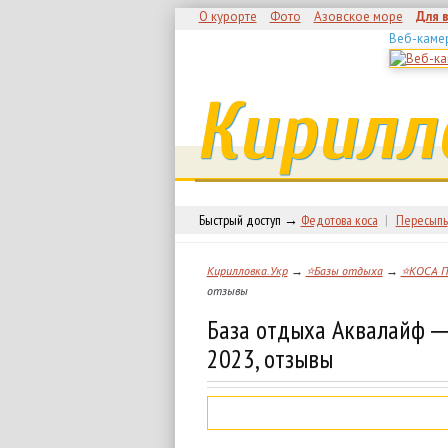
О курорте
Фото
Азовское море
Для 
Веб-каме
Кирилл
Быстрый доступ →
Федотова коса
|
Пересыпь
Кирилловка.Укр
→
⭐Базы отдыха
→
⭐КОСА 
отзывы
База отдыха Аквалайф ―
2023, отзывы