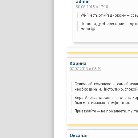
admin
:
30.06.2015 в 17:18
Wi-Fi есть от «Радиоком» — сре
По поводу «Пересыпи» — лучше
моря 🙂
Карина
:
07.07.2015 в 06:49
Отличный комплекс — самый луч
необходимым. Чисто, тихо, спокой
Вера Александровна — очень хо
был максимально комфортным.
Приезжайте — не пожалеете. Мы т
Оксана
: