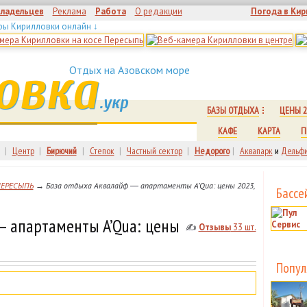
владельцев
Реклама
Работа
О редакции
Погода в Кир
ры Кирилловки онлайн ↓
овка
Отдых на Азовском море
.укр
БАЗЫ ОТДЫХА
ЦЕНЫ 2
КАФЕ
КАРТА
П
|
Центр
|
Бирючий
|
Степок
|
Частный сектор
|
Недорого
|
Аквапарк
и
Дельфи
ПЕРЕСЫПЬ
→ База отдыха Аквалайф ― апартаменты A’Qua: цены 2023,
Бассе
 апартаменты A’Qua: цены
✍
Отзывы
33 шт.
Попул