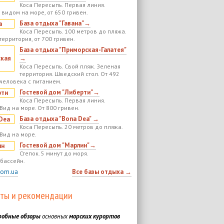
Коса Пересыпь. Первая линия.
 видом на море, от 650 гривен.
База отдыха "Гавана"→
Коса Пересыпь. 100 метров до пляжа.
территория, от 700 гривен.
База отдыха "Приморская-Галатея"
→
Коса Пересыпь. Свой пляж. Зеленая
территория. Шведский стол. От 492
 человека с питанием.
Гостевой дом "Либерти"→
Коса Пересыпь. Первая линия.
Вид на море. От 800 гривен.
База отдыха "Bona Dea" →
Коса Пересыпь. 20 метров до пляжа.
 Вид на море.
Гостевой дом "Марлин"→
Степок. 5 минут до моря.
бассейн.
com.ua
Все базы отдыха →
ты и рекомендации
робные обзоры
основных
морских курортов