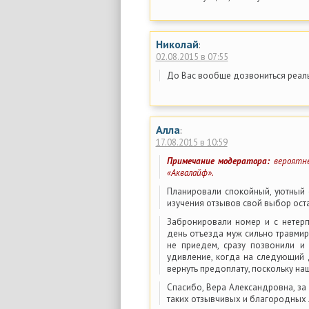
Николай
:
02.08.2015 в 07:55
До Вас вообще дозвониться реаль
Алла
:
17.08.2015 в 10:59
Примечание модератора:
вероятне
«Аквалайф».
Планировали спокойный, уютный 
изучения отзывов свой выбор ост
Забронировали номер и с нетерп
день отъезда муж сильно травмиро
не приедем, сразу позвонили и
удивление, когда на следующий 
вернуть предоплату, поскольку на
Спасибо, Вера Александровна, за
таких отзывчивых и благородных 