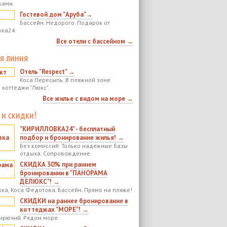
вами.
Гостевой дом "Аруба"→
Бассейн. Недорого. Подарок от
ка24.
Все отели с бассейном →
я линия
Отель "Respect" →
Коса Пересыпь. В пляжной зоне.
 коттеджи "Люкс".
Все жилье с видом на море →
 и скидки!
"КИРИЛЛОВКА24" - бесплатный
подбор и бронирование жилья! →
Без комиссий. Только надежные базы
отдыха. Сопровождение.
СКИДКА 30% при раннем
бронировании в "ПАНОРАМА
ДЕЛЮКС"! →
ка, Коса Федотова. Бассейн. Прямо на пляже!
СКИДКИ на раннее бронирование в
коттеджах "МОРЕ"! →
ирючий. Рядом море.