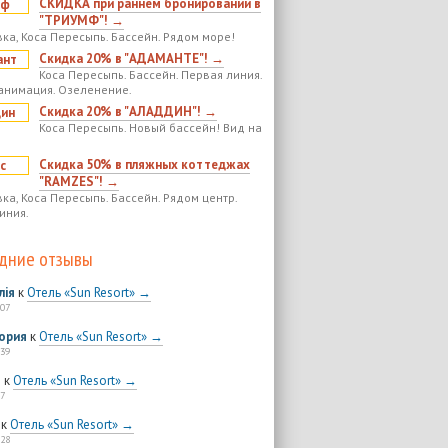
СКИДКА при раннем бронировании в
"ТРИУМФ"! →
ка, Коса Пересыпь. Бассейн. Рядом море!
Скидка 20% в "АДАМАНТЕ"! →
Коса Пересыпь. Бассейн. Первая линия.
анимация. Озеленение.
Скидка 20% в "АЛАДДИН"! →
Коса Пересыпь. Новый бассейн! Вид на
Скидка 50% в пляжных коттеджах
"RAMZES"! →
ка, Коса Пересыпь. Бассейн. Рядом центр.
иния.
дние отзывы
лія
к
Отель «Sun Resort» →
:07
ория
к
Отель «Sun Resort» →
:39
я
к
Отель «Sun Resort» →
7
к
Отель «Sun Resort» →
:28