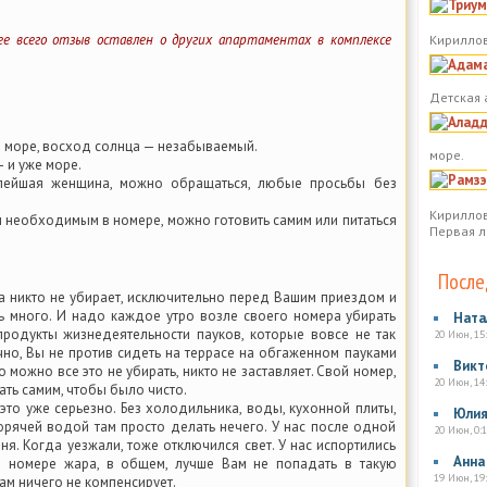
е всего отзыв оставлен о других апартаментах в комплексе
Кириллов
Детская 
а море, восход солнца — незабываемый.
море.
— и уже море.
лейшая женщина, можно обращаться, любые просьбы без
Кириллов
м необходимым в номере, можно готовить самим или питаться
Первая л
После
а никто не убирает, исключительно перед Вашим приездом и
ень много. И надо каждое утро возле своего номера убирать
Ната
продукты жизнедеятельности пауков, которые вовсе не так
20 Июн, 15
ечно, Вы не против сидеть на террасе на обгаженном пауками
Викт
то можно все это не убирать, никто не заставляет. Свой номер,
20 Июн, 14
ать самим, чтобы было чисто.
 это уже серьезно. Без холодильника, воды, кухонной плиты,
Юли
орячей водой там просто делать нечего. У нас после одной
20 Июн, 0:1
ня. Когда уезжали, тоже отключился свет. У нас испортились
Анна
в номере жара, в общем, лучше Вам не попадать в такую
19 Июн, 19
Вам ничего не компенсирует.