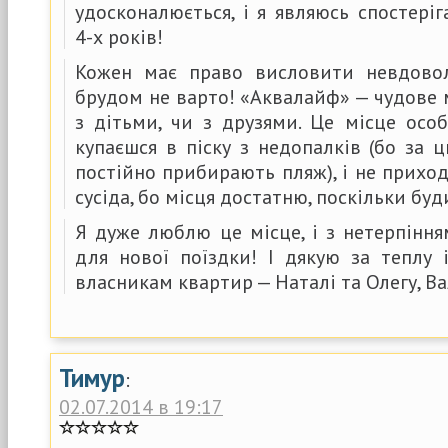
удосконалюється, і я являюсь спостері
4-х років!
Кожен має право висловити невдовол
брудом не варто! «Аквалайф» — чудове 
з дітьми, чи з друзями. Це місце осо
купаєшся в піску з недопалків (бо за 
постійно прибирають пляж), і не приход
сусіда, бо місця достатню, поскільки буд
Я дуже люблю це місце, і з нетерпінн
для нової поїздки! І дякую за теплу
власникам квартир — Наталі та Олегу, Ва
Тимур
:
02.07.2014 в 19:17