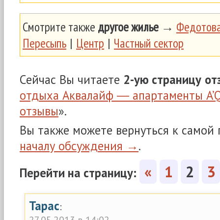
Смотрите также
другое жилье
→
Федотова
Пересыпь
|
Центр
|
Частный сектор
Сейчас Вы читаете
2-ую страницу
от
отдыха Аквалайф ― апартаменты A’Q
отзывы
».
Вы также можете вернуться к самой
началу обсуждения →
.
«
1
2
3
Перейти на страницу:
Тарас
:
27.05.2013 в 14:02