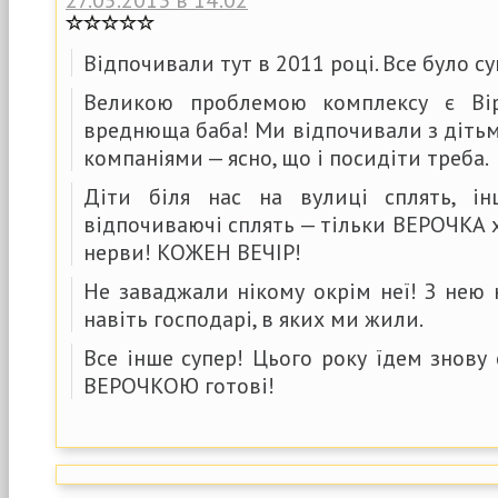
Відпочивали тут в 2011 році. Все було су
Великою проблемою комплексу є Ві
вреднюща баба! Ми відпочивали з дітьми
компаніями — ясно, що і посидіти треба.
Діти біля нас на вулиці сплять, ін
відпочиваючі сплять — тільки ВЕРОЧКА х
нерви! КОЖЕН ВЕЧІР!
Не заваджали нікому окрім неї! З нею
навіть господарі, в яких ми жили.
Все інше супер! Цього року їдем знову
ВЕРОЧКОЮ готові!