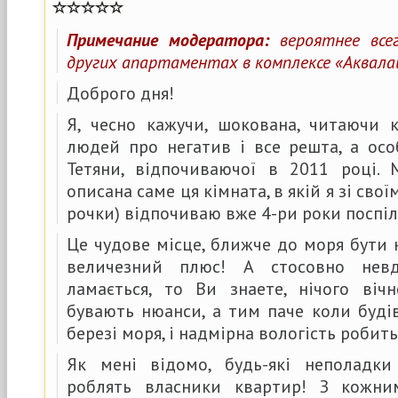
Примечание модератора:
вероятнее все
других апартаментах в комплексе «Аквала
Доброго дня!
Я, чесно кажучи, шокована, читаючи 
людей про негатив і все решта, а ос
Тетяни, відпочиваючої в 2011 році.
описана саме ця кімната, в якій я зі сво
рочки) відпочиваю вже 4-ри роки поспіл
Це чудове місце, ближче до моря бути 
величезний плюс! А стосовно нев
ламається, то Ви знаете, нічого віч
бувають нюанси, а тим паче коли буді
березі моря, і надмірна вологість робить
Як мені відомо, будь-які неполадки
роблять власники квартир! З кожн