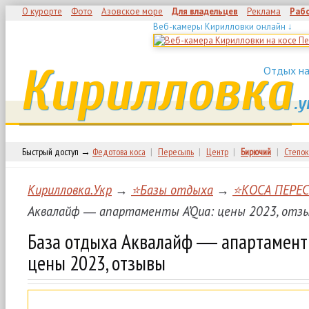
О курорте
Фото
Азовское море
Для владельцев
Реклама
Раб
Веб-камеры Кирилловки онлайн ↓
Кирилловка
Отдых на
.у
Быстрый доступ →
Федотова коса
|
Пересыпь
|
Центр
|
Бирючий
|
Степок
Кирилловка.Укр
→
⭐Базы отдыха
→
⭐КОСА ПЕРЕ
Аквалайф ― апартаменты A’Qua: цены 2023, отз
База отдыха Аквалайф ― апартаменты
цены 2023, отзывы