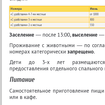
Номера
Июнь
«С удобствами» 4-7-ми местные
от 1000
«С удобствами» 3-х местные
800
«С удобствами» 2-х местные
550
Заселение
― после 13:00,
выселение
― 
Проживание с животными ― по согл
номерах категорически
запрещено
.
Дети до 3-х лет размещают
предоставления отдельного спального 
Питание
Самостоятельное приготовление пищи
или в кафе.