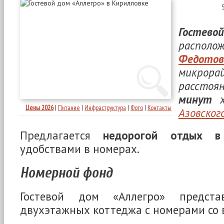
Гостев
распо
Федот
микрор
рассто
минут
х
Цены 2026
|
Питание
|
Инфраструктура
|
Фото
|
Контакты
Азовског
Предлагается
недорогой отдых в
удобствами в номерах.
Номерной фонд
Гостевой дом «Аллегро» предста
двухэтажных коттеджа с номерами со 