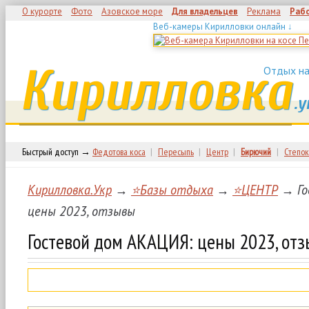
О курорте
Фото
Азовское море
Для владельцев
Реклама
Раб
Веб-камеры Кирилловки онлайн ↓
Кирилловка
Отдых на
.у
Быстрый доступ →
Федотова коса
|
Пересыпь
|
Центр
|
Бирючий
|
Степок
Кирилловка.Укр
→
⭐Базы отдыха
→
⭐ЦЕНТР
→ Го
цены 2023, отзывы
Гостевой дом АКАЦИЯ: цены 2023, от