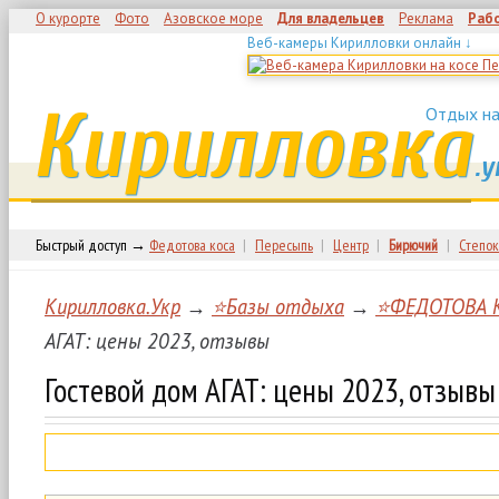
О курорте
Фото
Азовское море
Для владельцев
Реклама
Раб
Веб-камеры Кирилловки онлайн ↓
Кирилловка
Отдых на
.у
Быстрый доступ →
Федотова коса
|
Пересыпь
|
Центр
|
Бирючий
|
Степок
Кирилловка.Укр
→
⭐Базы отдыха
→
⭐ФЕДОТОВА 
АГАТ: цены 2023, отзывы
Гостевой дом АГАТ: цены 2023, отзывы