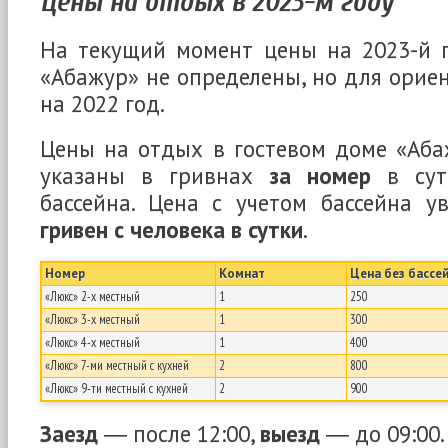
Цены на отдых в 2023-м году
На текущий момент цены на 2023-й г
«Абажур» не определены, но для орие
на 2022 год.
Цены на отдых в гостевом доме «Аба
указаны в гривнах
за номер
в сут
бассейна. Цена с учетом бассейна у
гривен с человека в сутки
.
Номер
Комнат
Цена без бассе
«Люкс» 2-х местный
1
250
«Люкс» 3-х местный
1
300
«Люкс» 4-х местный
1
400
«Люкс» 7-ми местный с кухней
2
800
«Люкс» 9-ти местный с кухней
2
900
Заезд
― после 12:00,
выезд
― до 09:00.