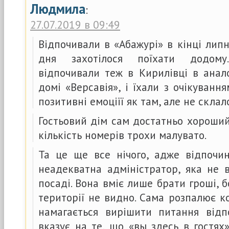
Людмила
:
27.07.2019 в 09:49
Відпочивали в «Абажурі» в кінці липн
дня захотілося поїхати додом
відпочивали теж в Кирилівці в анал
домі «Версавія», і їхали з очікуванн
позитивні емоціїї як там, але не склал
Гостьовий дім сам достатньо хороший,
кількість номерів трохи малувато.
Та це ще все нічого, адже відпочи
неадекватна адміністратор, яка не 
посаді. Вона вміє лише брати гроші, бо
території не видно. Сама розпалює ко
намагається вирішити питання від
вказує на те, що «вы здесь в гостях»