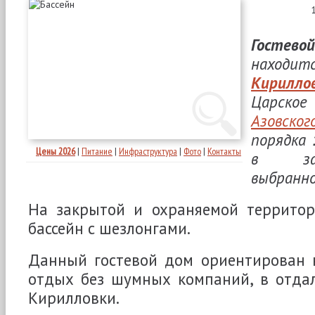
Гостев
нахо
Кирилло
Царское 
Азовско
порядка
Цены 2026
|
Питание
|
Инфраструктура
|
Фото
|
Контакты
в за
выбранно
На закрытой и охраняемой территор
бассейн с шезлонгами.
Данный гостевой дом ориентирован 
отдых без шумных компаний, в отдал
Кирилловки.