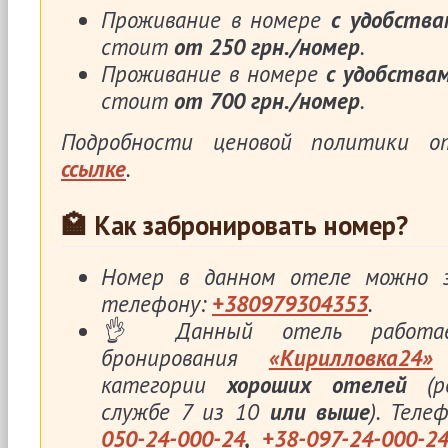
Проживание в номере
с удобства
стоит
от 250 грн./номер
.
Проживание в номере
с удобства
стоит
от 700 грн./номер
.
Подробности ценовой политики 
ссылке
.
🏩 Как забронировать номер?
Номер в данном отеле можно з
телефону:
+380979304353
.
👌 Данный отель работа
бронирования
«Кирилловка24»
категории
хороших отелей
(р
службе 7 из 10
или выше
). Тел
050-24-000-24
,
+38-097-24-000-2