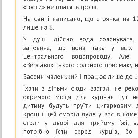
«гости» не платять гроші.
На сайті написано, що стоянка на 1
лише на 6.
У душі дійсно вода солонувата, 
запевняє, що вона така у всіх 
центрального водопроводу. Але
«Версавії» такого солоного присмаку н
Басейн маленький і працює лише до 1
Їхати з дітьми сюди взагалі не рек
окремого місця для куріння тут н
дитину будуть труїти цигарковим
кроці і цей сморід буде у вас в номе
столи у дворі для прийому їжі, а
потрібно їсти серед курців, бо