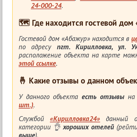
24-000-24
.
🗺 Где находится гостевой дом
Гостевой дом «Абажур» находится в
ц
по адресу
пгт. Кирилловка, ул. 
расположение объекта на карте мож
этой ссылке
.
🤞 Какие отзывы о данном объек
У данного объекта
есть отзывы
на 
шт.)
.
Службой
«Кирилловка24»
данный о
категории 👌
хороших отелей
(рейти
выше
).