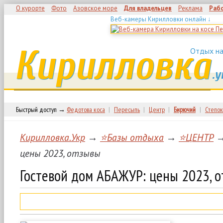
О курорте
Фото
Азовское море
Для владельцев
Реклама
Раб
Веб-камеры Кирилловки онлайн ↓
Кирилловка
Отдых на
.у
Быстрый доступ →
Федотова коса
|
Пересыпь
|
Центр
|
Бирючий
|
Степок
Кирилловка.Укр
→
⭐Базы отдыха
→
⭐ЦЕНТР
→
цены 2023, отзывы
Гостевой дом АБАЖУР: цены 2023, 