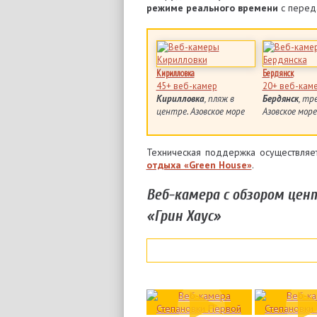
режиме реального времени
с переда
Кирилловка
Бердянск
45+ веб-камер
20+ веб-кам
Кирилловка
, пляж в
Бердянск
, тр
центре. Азовское море
Азовское море
Техническая поддержка осуществля
отдыха «Green House»
.
Веб-камера с обзором цен
«Грин Хаус»