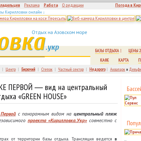
владельцев
Реклама
Работа
О редакции
Погода в Кир
ры Кирилловки онлайн ↓
овка
Отдых на Азовском море
.укр
БАЗЫ ОТДЫХА
ЦЕНЫ 2
КАФЕ
КАРТА
П
|
Центр
|
Бирючий
|
Степок
|
Частный сектор
|
Недорого
|
Аквапарк
и
Дельфи
КЕ ПЕРВОЙ ― вид на центральный
Бассе
тдыха «GREEN HOUSE»
 Первой
с панорамным видом на
центральный пляж
независимого
проекта «Кирилловка.Укр»
совместно с
Попул
трах от территории базы отдыха. Трансляция ведется
в