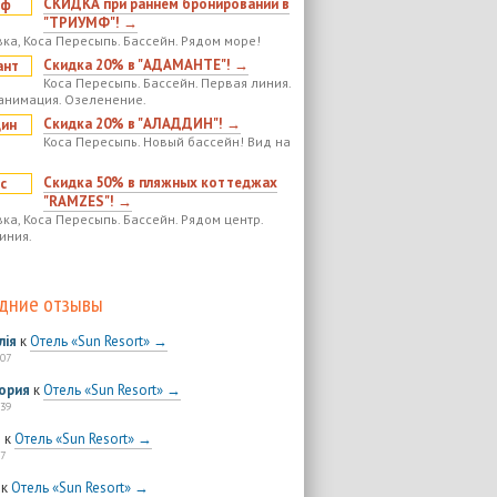
СКИДКА при раннем бронировании в
"ТРИУМФ"! →
ка, Коса Пересыпь. Бассейн. Рядом море!
Скидка 20% в "АДАМАНТЕ"! →
Коса Пересыпь. Бассейн. Первая линия.
анимация. Озеленение.
Скидка 20% в "АЛАДДИН"! →
Коса Пересыпь. Новый бассейн! Вид на
Скидка 50% в пляжных коттеджах
"RAMZES"! →
ка, Коса Пересыпь. Бассейн. Рядом центр.
иния.
дние отзывы
лія
к
Отель «Sun Resort» →
:07
ория
к
Отель «Sun Resort» →
:39
я
к
Отель «Sun Resort» →
7
к
Отель «Sun Resort» →