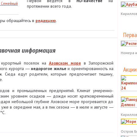
Первой ведется в
HD-качестве
на
― Семейный
протяжении всего года.
Кириллов
еры обращайтесь в
редакцию
.
Перва
авочная информация
Номера и
курортный поселок на
Азовском море
в Запорожской
Акции
нного курорта ―
недорогое жилье
и ориентированность на
и
. Сюда едут родители, которые предпочитают тишину,
е.
родов и промышленных предприятий. Климат умеренно-
низким уровнем осадков ― дожди носят кратковременный
годаря небольшой глубине Азовское море прогревается до
уже в середине мая, а в пик сезона ― в июле и августе ―
°C.
Кириллов
Остров Б