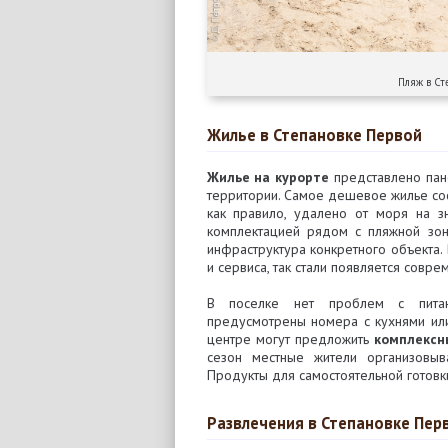
Пляж в Ст
Жилье в Степановке Первой
Жилье на курорте
представлено пан
территории. Самое дешевое жилье сос
как правило, удалено от моря на з
комплектацией рядом с пляжной зон
инфраструктура конкретного объекта.
и сервиса, так стали появляется совр
В поселке нет проблем с пит
предусмотрены номера с кухнями или
центре могут предложить
комплексн
сезон местные жители организовы
Продукты для самостоятельной готовки
Развлечения в Степановке Пер