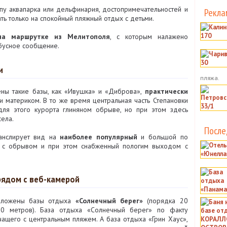
пу аквапарка или дельфинария, достопримечательностей и
Рекла
ать только на спокойный пляжный отдых с детьми.
на маршрутке из Мелитополя
, с которым налажено
бусное сообщение.
и
пляжа.
ены такие базы, как «Ивушка» и «Диброва»,
практически
материком. В то же время центральная часть Степановки
для этого курорта глиняном обрыве, но при этом здесь
ела.
После
ранслирует вид на
наиболее популярный
и большой по
 с обрывом и при этом снабженный пологим выходом с
рядом с веб-камерой
положены базы отдыха
«Солнечный берег»
(порядка 20
0 метров). База отдыха «Солнечный берег» по факту
ичащего с центральным пляжем. А база отдыха «Грин Хаус»,