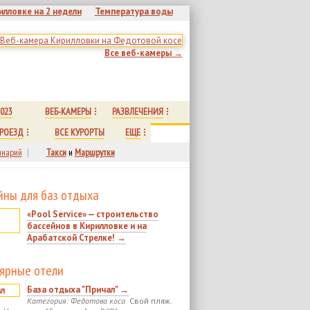
илловке на 2 недели
Температура воды
Все веб-камеры →
023
ВЕБ-КАМЕРЫ
РАЗВЛЕЧЕНИЯ
РОЕЗД
ВСЕ КУРОРТЫ
ЕЩЕ
нарий
|
Такси
и
Маршрутки
йны для баз отдыха
«Pool Service» — строительство
бассейнов в Кирилловке и на
Арабатской Стрелке! →
ярные отели
База отдыха "Причал" →
Категория: Федотова коса.
Свой пляж.