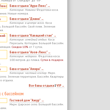
 Номера от "Стандарт" до "VIP".
База отдыха "Аура-Люкс"→
Категория: Новинка
Федотова коса.
иния. Новые номера.
База отдыха "Диана"→
Категория: в центре всего.
Коса
. Большой бассейн. Свой пляж. Зеленая
ия.
База отдыха "Казацкий стан" →
Категория: семейный отдых.
Коса
Пересыпь. Коттеджи. Большой бассейн.
нимация.
Скидка 10%
от 7 суток.
База отдыха "Азов-Люкс"→
Категория: недорого.
Федотова коса.
100 метров до пляжа.
Сутки в подарок
.
База отдыха "Амира"→
Категория: частный сектор.
Мкрн.
село. Зеленая территория. Бассейн. Квартиры
го отдыха.
Все базы отдыха
|
VIP→
 с бассейном
Гостевой дом "Ажур" →
Мкрн. Царское село. Большой бассейн.
вами.