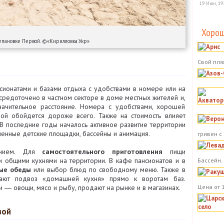
19 Июн, 19
Хорош
епановке Первой. ©«Кирилловка.Укр»
Свой пля
сионатами и базами отдыха с удобствами в номере или на
редоточено в частном секторе в доме местных жителей и,
начительное расстояние. Номера с удобствами, хорошей
ой обойдется дороже всего. Также на стоимость влияет
 В последние годы началось активное развитие территории
еменные детские площадки, бассейны и анимация.
гривен с
анием. Для
самостоятельного приготовления
пищи
 общими кухнями на территории. В кафе пансионатов и в
Бассейн.
ые обеды
или выбор блюд по свободному меню. Также в
вают подвоз «домашней кухня» прямо к воротам баз.
Цена от 
 ― овощи, мясо и рыбу, продают на рынке и в магазинах.
вой