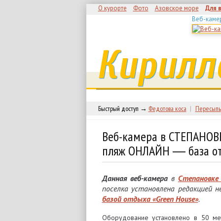
О курорте
Фото
Азовское море
Для 
Веб-каме
Кирилл
Быстрый доступ →
Федотова коса
|
Пересыпь
Веб-камера в СТЕПАНОВ
пляж ОНЛАЙН ― база о
Данная веб-камера
в
Степановке
поселка установлена редакцией 
базой отдыха «Green House»
.
Оборудование установлено в 50 ме