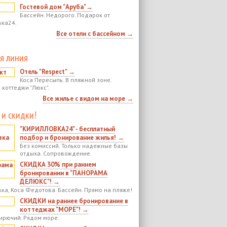
Гостевой дом "Аруба"→
Бассейн. Недорого. Подарок от
ка24.
Все отели с бассейном →
я линия
Отель "Respect" →
Коса Пересыпь. В пляжной зоне.
 коттеджи "Люкс".
Все жилье с видом на море →
 и скидки!
"КИРИЛЛОВКА24" - бесплатный
подбор и бронирование жилья! →
Без комиссий. Только надежные базы
отдыха. Сопровождение.
СКИДКА 30% при раннем
бронировании в "ПАНОРАМА
ДЕЛЮКС"! →
ка, Коса Федотова. Бассейн. Прямо на пляже!
СКИДКИ на раннее бронирование в
коттеджах "МОРЕ"! →
ирючий. Рядом море.