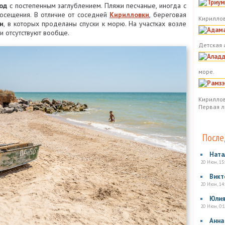
од
с постепенным заглублением. Пляжи песчаные, иногда с
посещения. В отличие от соседней
Кирилловки
, береговая
Кириллов
и
, в которых проделаны спуски к морю. На участках возле
 отсутствуют вообще.
Детская 
море.
Кириллов
Первая л
После
Ната
20 Июн, 15
Викт
20 Июн, 14
Юли
20 Июн, 0:1
Анна