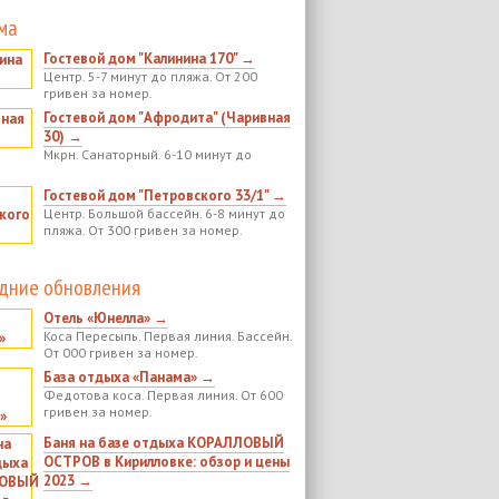
ма
Гостевой дом "Калинина 170" →
Центр. 5-7 минут до пляжа. От 200
гривен за номер.
Гостевой дом "Афродита" (Чаривная
30) →
Мкрн. Санаторный. 6-10 минут до
Гостевой дом "Петровского 33/1" →
Центр. Большой бассейн. 6-8 минут до
пляжа. От 300 гривен за номер.
дние обновления
Отель «Юнелла» →
Коса Пересыпь. Первая линия. Бассейн.
От 000 гривен за номер.
База отдыха «Панама» →
Федотова коса. Первая линия. От 600
гривен за номер.
Баня на базе отдыха КОРАЛЛОВЫЙ
ОСТРОВ в Кирилловке: обзор и цены
2023 →