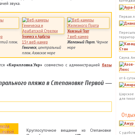
Коттеджи.
чей звука.
Первая л
Железный Порт
Пересыпь
ер
Геническ и Арабатка
7 веб-камер
территор
етий пляж.
15+ веб-камер
Железный Порт
. Черное
Геническ
, центральный
море
пляж. Азовское море
Сауна. А
ется
«Кирилловка.Укр»
совместно с администрацией
базы
от 6 суток
трального пляжа в Степановке Первой ―
Царское 
для тихо
Отдых
Круглосуточное вещание из Степановке
С удобст