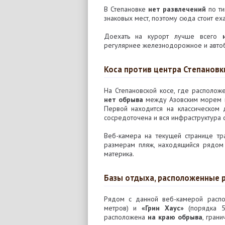
В Степановке
нет развлечений
по ти
знаковых мест, поэтому сюда стоит ех
Доехать на курорт лучше всего
регулярнее железнодорожное и авто
Коса против центра Степановк
На Степановской косе, где располож
нет обрыва
между Азовским морем и 
Первой находится на классическом 
сосредоточена и вся инфраструктура с
Веб-камера на текущей странице т
размерам пляж, находящийся рядом
материка.
Базы отдыха, расположенные 
Рядом с данной веб-камерой рас
метров) и
«Грин Хаус»
(порядка 5
расположена
на краю обрыва
, гран