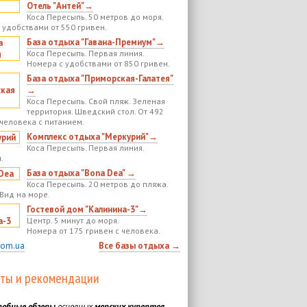
Отель "Антей"→
Коса Пересыпь. 50 метров до моря.
 удобствами от 550 гривен.
База отдыха "Гавана-Премиум"→
Коса Пересыпь. Первая линия.
Номера с удобствами от 850 гривен.
База отдыха "Приморская-Галатея"
→
Коса Пересыпь. Свой пляж. Зеленая
территория. Шведский стол. От 492
 человека с питанием.
Комплекс отдыха "Меркурий"→
Коса Пересыпь. Первая линия.
.
База отдыха "Bona Dea" →
Коса Пересыпь. 20 метров до пляжа.
 Вид на море.
Гостевой дом "Калинина-3"→
Центр. 5 минут до моря.
Номера от 175 гривен с человека.
com.ua
Все базы отдыха →
ты и рекомендации
робные обзоры
основных
морских курортов