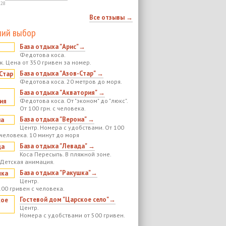
:28
Все отзывы →
ий выбор
База отдыха "Арис"→
Федотова коса.
ж. Цена от 350 гривен за номер.
База отдыха "Азов-Стар" →
Федотова коса. 20 метров до моря.
База отдыха "Акватория" →
Федотова коса. От "эконом" до "люкс".
От 100 грн. с человека.
База отдыха "Верона" →
Центр. Номера с удобствами. От 100
 человека. 10 минут до моря
База отдыха "Левада" →
Коса Пересыпь. В пляжной зоне.
 Детская анимация.
База отдыха "Ракушка"→
Центр.
100 гривен с человека.
Гостевой дом "Царское село"→
Центр.
Номера с удобствами от 500 гривен.