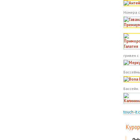
Номера с
гривен с
Бассейны
Бассейн.
touch-it.
Курор
Под