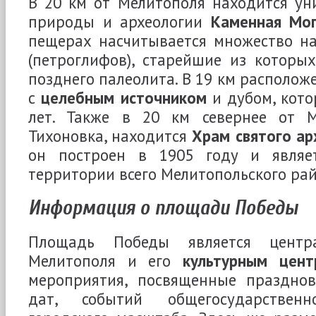
В 20 км от Мелитополя находится ун
природы и археологии
Каменная Мо
пещерах насчитывается множество на
(петроглифов), старейшие из которых
позднего палеолита. В 19 км располож
с
целебным источником
и дубом, кото
лет. Также в 20 км севернее от М
Тихоновка, находится
Храм святого ар
он построен в 1905 году и являе
территории всего Мелитопольского рай
Информация о площади Победы
Площадь Победы является центр
Мелитополя и его
культурным цент
мероприятия, посвященные праздно
дат, событий общегосударствен