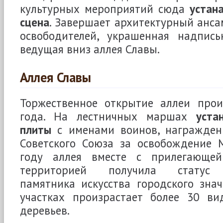
культурных мероприятий сюда
устан
сцена
. Завершает архитектурный анс
освободителей, украшенная надпис
ведущая вниз аллея Славы.
Аллея Славы
Торжественное открытие аллеи про
года. На лестничных маршах
уста
плиты
с именами воинов, награжден
Советского Союза за освобождение М
году аллея вместе с прилегающе
территорией получила статус с
памятника искусства городского зна
участках произрастает более 30 ви
деревьев.