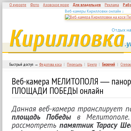
О курорте
Фото
Азовское море
Для владельцев
Реклама
Раб
Веб-камеры Кирилловки онлайн ↓
Кирилловка
Отдых на
.у
Быстрый доступ →
Федотова коса
|
Пересыпь
|
Центр
|
Бирючий
|
Степок
Веб-камера МЕЛИТОПОЛЯ ― панор
ПЛОЩАДИ ПОБЕДЫ онлайн
Данная веб-камера транслирует п
площадь Победы
в Мелитополе.
рассмотреть
памятник Тарасу Ше