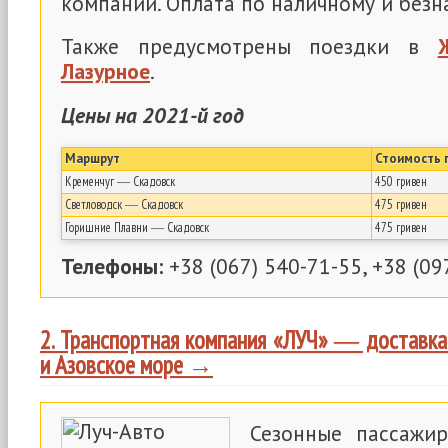
компании. Оплата по наличному и безн
Также предусмотрены поездки в
Лазурное
.
Цены на 2021-й год
Маршрут
Стоимость 
Кременчуг ― Скадовск
450 гривен
Светловодск ― Скадовск
475 гривен
Горишние Плавни ― Скадовск
475 гривен
Телефоны:
+38 (067) 540-71-55, +38 (09
2. Транспортная компания «ЛУЧ» ― доставка
и Азовское море →
Сезонные пассажир