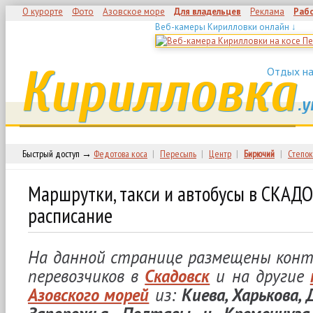
О курорте
Фото
Азовское море
Для владельцев
Реклама
Раб
Веб-камеры Кирилловки онлайн ↓
Кирилловка
Отдых на
.у
Быстрый доступ →
Федотова коса
|
Пересыпь
|
Центр
|
Бирючий
|
Степок
Маршрутки, такси и автобусы в СКАДО
расписание
На данной странице размещены ко
перевозчиков в
Скадовск
и на другие
Азовского морей
из:
Киева, Харькова, 