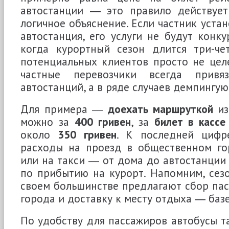
автостанции ― это правило действует 
логичное объяснение. Если частник уста
автостанция, его услуги не будут конку
когда курортный сезон длится три-чет
потенциальных клиентов просто не цел
частные перевозчики всегда привя
автостанций, а в ряде случаев демпингую
Для примера ―
доехать маршруткой
из
можно за
400 гривен
, за
билет в кассе
около
350 гривен
. К последней цифр
расходы на проезд в общественном го
или на такси ― от дома до автостанции
по прибытию на курорт. Напомним, сез
своем большинстве предлагают сбор па
города и доставку к месту отдыха ― базе
По удобству для пассажиров автобусы та