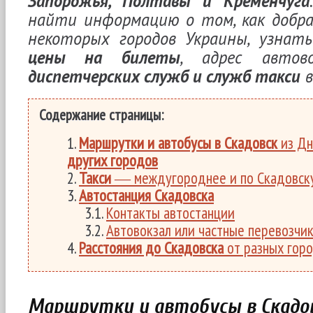
Запорожья, Полтавы и Кременчуга
найти информацию о том, как добрат
некоторых городов Украины, узнат
цены на билеты
, адрес автов
диспетчерских служб и служб такси
в
Содержание страницы:
Маршрутки и автобусы в Скадовск
из Дн
других городов
Такси
― междугороднее и по Скадовск
Автостанция Скадовска
Контакты автостанции
Автовокзал или частные перевозчи
Расстояния до Скадовска
от разных гор
Маршрутки и автобусы в Скадо