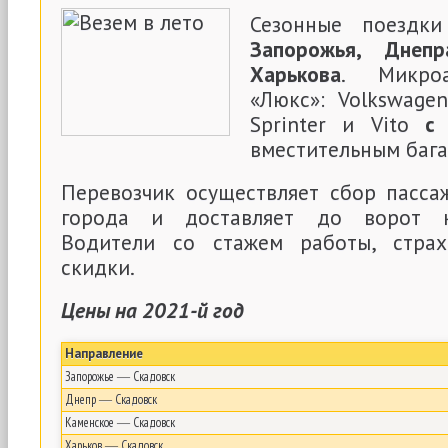
Сезонные поездк
Запорожья, Днепр
Харькова
. Микроа
«Люкс»: Volkswagen
Sprinter и Vito
с
вместительным баг
Перевозчик осуществляет сбор пасс
города и доставляет до ворот к
Водители со стажем работы, страх
скидки.
Цены на 2021-й год
Направление
Запорожье ― Скадовск
Днепр ― Скадовск
Каменское ― Скадовск
Харьков ― Скадовск