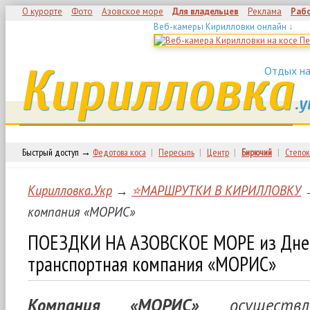
О курорте
Фото
Азовское море
Для владельцев
Реклама
Раб
Веб-камеры Кирилловки онлайн ↓
Кирилловка
Отдых на
.у
Быстрый доступ →
Федотова коса
|
Пересыпь
|
Центр
|
Бирючий
|
Степок
Кирилловка.Укр
→
⭐МАРШРУТКИ В КИРИЛЛОВКУ
компания «МОРИС»
ПОЕЗДКИ НА АЗОВСКОЕ МОРЕ из Дн
транспортная компания «МОРИС»
Компания «МОРИС»
осущест