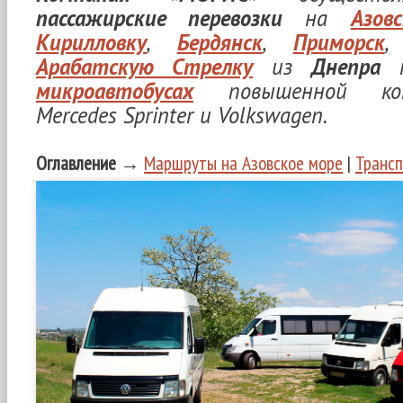
пассажирские перевозки
на
Азов
Кирилловку
,
Бердянск
,
Приморск
Арабатскую Стрелку
из
Днепра
н
микроавтобусах
повышенной ко
Mercedes Sprinter и Volkswagen.
Оглавление →
Маршруты на Азовское море
|
Транс