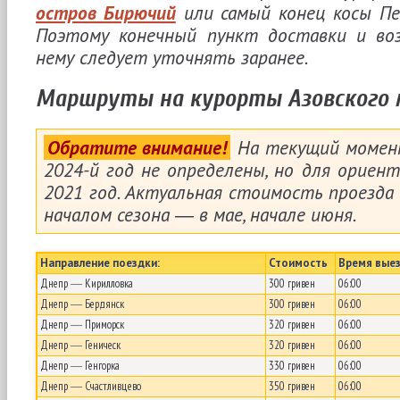
остров Бирючий
или самый конец косы Пе
Поэтому конечный пункт доставки и во
нему следует уточнять заранее.
Маршруты на курорты Азовского 
Обратите внимание!
На текущий момент
2024-й год не определены, но для ориен
2021 год. Актуальная стоимость проезда
началом сезона ― в мае, начале июня.
Направление поездки:
Стоимость
Время вые
Днепр ― Кирилловка
300 гривен
06:00
Днепр ― Бердянск
300 гривен
06:00
Днепр ― Приморск
320 гривен
06:00
Днепр ― Геническ
320 гривен
06:00
Днепр ― Генгорка
330 гривен
06:00
Днепр ― Счастливцево
350 гривен
06:00