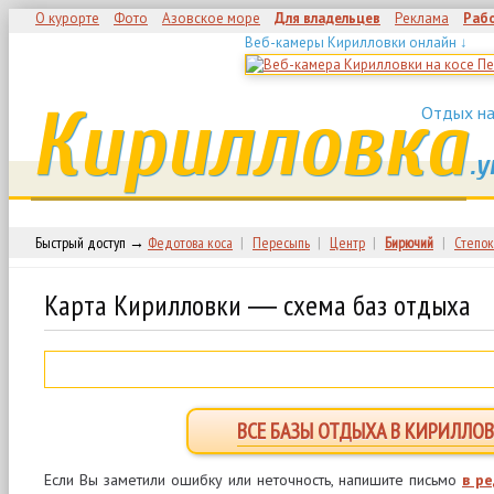
О курорте
Фото
Азовское море
Для владельцев
Реклама
Раб
Веб-камеры Кирилловки онлайн ↓
Кирилловка
Отдых на
.у
Быстрый доступ →
Федотова коса
|
Пересыпь
|
Центр
|
Бирючий
|
Степок
Карта Кирилловки ― схема баз отдыха
ВСЕ БАЗЫ ОТДЫХА В КИРИЛЛОВ
Если Вы заметили ошибку или неточность, напишите письмо
в р