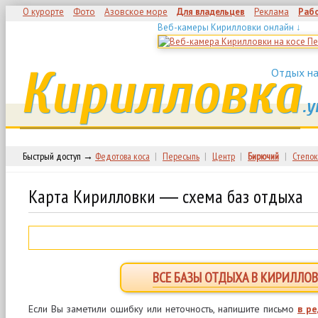
О курорте
Фото
Азовское море
Для владельцев
Реклама
Раб
Веб-камеры Кирилловки онлайн ↓
Кирилловка
Отдых на
.у
Быстрый доступ →
Федотова коса
|
Пересыпь
|
Центр
|
Бирючий
|
Степок
Карта Кирилловки ― схема баз отдыха
ВСЕ БАЗЫ ОТДЫХА В КИРИЛЛОВ
Если Вы заметили ошибку или неточность, напишите письмо
в р