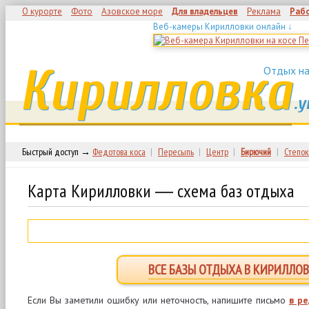
О курорте
Фото
Азовское море
Для владельцев
Реклама
Раб
Веб-камеры Кирилловки онлайн ↓
Кирилловка
Отдых на
.у
Быстрый доступ →
Федотова коса
|
Пересыпь
|
Центр
|
Бирючий
|
Степок
Карта Кирилловки ― схема баз отдыха
ВСЕ БАЗЫ ОТДЫХА В КИРИЛЛОВ
Если Вы заметили ошибку или неточность, напишите письмо
в р