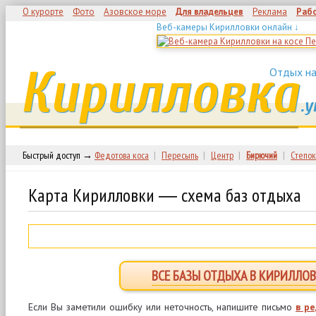
О курорте
Фото
Азовское море
Для владельцев
Реклама
Раб
Веб-камеры Кирилловки онлайн ↓
Кирилловка
Отдых на
.у
Быстрый доступ →
Федотова коса
|
Пересыпь
|
Центр
|
Бирючий
|
Степок
Карта Кирилловки ― схема баз отдыха
ВСЕ БАЗЫ ОТДЫХА В КИРИЛЛОВ
Если Вы заметили ошибку или неточность, напишите письмо
в р