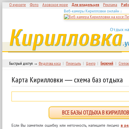
О курорте
Фото
Азовское море
Для владельцев
Реклама
Раб
Веб-камеры Кирилловки онлайн ↓
Кирилловка
Отдых на
.у
Быстрый доступ →
Федотова коса
|
Пересыпь
|
Центр
|
Бирючий
|
Степок
Карта Кирилловки ― схема баз отдыха
ВСЕ БАЗЫ ОТДЫХА В КИРИЛЛОВ
Если Вы заметили ошибку или неточность, напишите письмо
в р