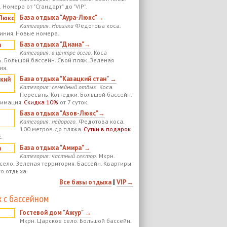
 Номера от "Стандарт" до "VIP".
База отдыха "Аура-Люкс"→
Категория: Новинка
Федотова коса.
иния. Новые номера.
База отдыха "Диана"→
Категория: в центре всего.
Коса
. Большой бассейн. Свой пляж. Зеленая
ия.
База отдыха "Казацкий стан" →
Категория: семейный отдых.
Коса
Пересыпь. Коттеджи. Большой бассейн.
нимация.
Скидка 10%
от 7 суток.
База отдыха "Азов-Люкс"→
Категория: недорого.
Федотова коса.
100 метров до пляжа.
Сутки в подарок
.
База отдыха "Амира"→
Категория: частный сектор.
Мкрн.
село. Зеленая территория. Бассейн. Квартиры
го отдыха.
Все базы отдыха
|
VIP→
 с бассейном
Гостевой дом "Ажур" →
Мкрн. Царское село. Большой бассейн.