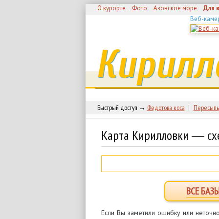
О курорте
Фото
Азовское море
Для 
Веб-каме
Кирилл
Быстрый доступ →
Федотова коса
|
Пересыпь
Карта Кирилловки ― сх
ВСЕ БАЗ
Если Вы заметили ошибку или неточно