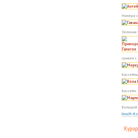
Номера с
Зеленая 
гривен с
Бассейны
Бассейн.
Большой 
touch-it.
Курор