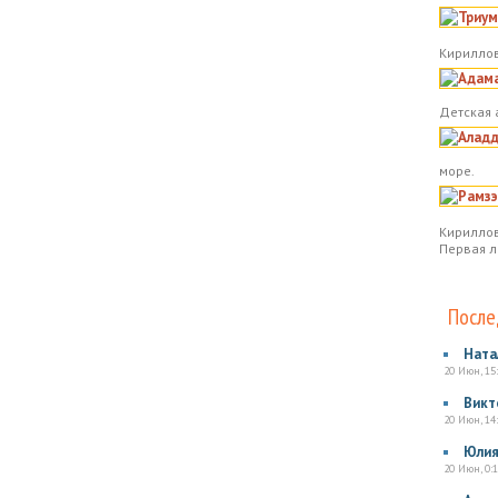
Кириллов
Детская 
море.
Кириллов
Первая л
После
Ната
20 Июн, 15
Викт
20 Июн, 14
Юли
20 Июн, 0:1