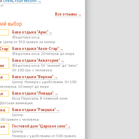
к
Отель «Sun Resort» →
:28
Все отзывы →
ий выбор
База отдыха "Арис"→
Федотова коса.
ж. Цена от 350 гривен за номер.
База отдыха "Азов-Стар" →
Федотова коса. 20 метров до моря.
База отдыха "Акватория" →
Федотова коса. От "эконом" до "люкс".
От 100 грн. с человека.
База отдыха "Верона" →
Центр. Номера с удобствами. От 100
 человека. 10 минут до моря
База отдыха "Левада" →
Коса Пересыпь. В пляжной зоне.
 Детская анимация.
База отдыха "Ракушка"→
Центр.
100 гривен с человека.
Гостевой дом "Царское село"→
Центр.
Номера с удобствами от 500 гривен.