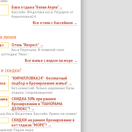
вами.
База отдыха "Белая Акула"→
Бассейн. Федотова коса. Подарок от
Кирилловка24.
Все отели с бассейном →
я линия
Отель "Respect" →
Коса Пересыпь. В пляжной зоне.
 коттеджи "Люкс".
Все жилье с видом на море →
 и скидки!
"КИРИЛЛОВКА24" - бесплатный
подбор и бронирование жилья! →
Без комиссий. Только надежные базы
отдыха. Сопровождение.
СКИДКА 30% при раннем
бронировании в "ПАНОРАМА
ДЕЛЮКС"! →
ка, Коса Федотова. Бассейн. Прямо на пляже!
СКИДКИ на раннее бронирование в
коттеджах "МОРЕ"! →
ирючий. Рядом море.