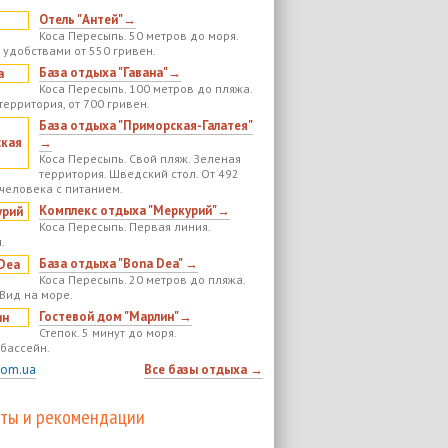
Отель "Антей"→
Коса Пересыпь. 50 метров до моря.
 удобствами от 550 гривен.
База отдыха "Гавана"→
Коса Пересыпь. 100 метров до пляжа.
территория, от 700 гривен.
База отдыха "Приморская-Галатея"
→
Коса Пересыпь. Свой пляж. Зеленая
территория. Шведский стол. От 492
 человека с питанием.
Комплекс отдыха "Меркурий"→
Коса Пересыпь. Первая линия.
.
База отдыха "Bona Dea" →
Коса Пересыпь. 20 метров до пляжа.
 Вид на море.
Гостевой дом "Марлин"→
Степок. 5 минут до моря.
бассейн.
com.ua
Все базы отдыха →
ты и рекомендации