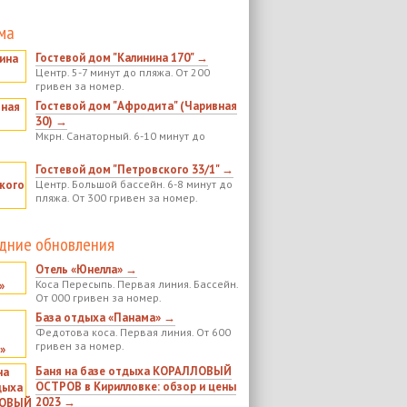
ма
Гостевой дом "Калинина 170" →
Центр. 5-7 минут до пляжа. От 200
гривен за номер.
Гостевой дом "Афродита" (Чаривная
30) →
Мкрн. Санаторный. 6-10 минут до
Гостевой дом "Петровского 33/1" →
Центр. Большой бассейн. 6-8 минут до
пляжа. От 300 гривен за номер.
дние обновления
Отель «Юнелла» →
Коса Пересыпь. Первая линия. Бассейн.
От 000 гривен за номер.
База отдыха «Панама» →
Федотова коса. Первая линия. От 600
гривен за номер.
Баня на базе отдыха КОРАЛЛОВЫЙ
ОСТРОВ в Кирилловке: обзор и цены
2023 →