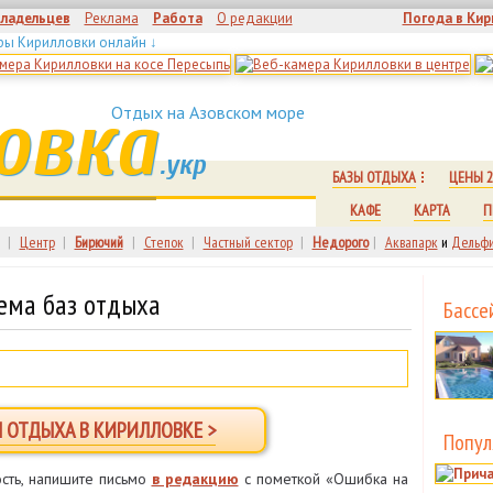
владельцев
Реклама
Работа
О редакции
Погода в Кир
ры Кирилловки онлайн ↓
овка
Отдых на Азовском море
.укр
БАЗЫ ОТДЫХА
ЦЕНЫ 2
КАФЕ
КАРТА
П
|
Центр
|
Бирючий
|
Степок
|
Частный сектор
|
Недорого
|
Аквапарк
и
Дельфи
ема баз отдыха
Бассе
Ы ОТДЫХА В КИРИЛЛОВКЕ >
Попул
сть, напишите письмо
в редакцию
с пометкой «Ошибка на