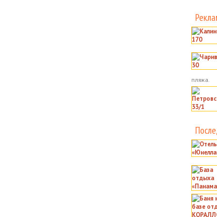
Рекла
пляжа.
После