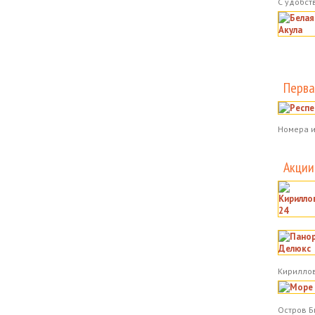
С удобст
Перва
Номера и
Акции
Кириллов
Остров Б