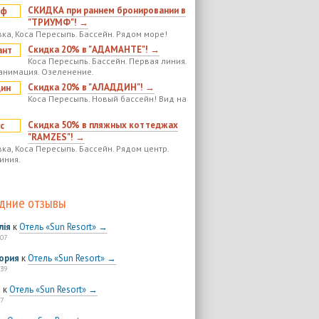
СКИДКА при раннем бронировании в
"ТРИУМФ"! →
ка, Коса Пересыпь. Бассейн. Рядом море!
Скидка 20% в "АДАМАНТЕ"! →
Коса Пересыпь. Бассейн. Первая линия.
анимация. Озеленение.
Скидка 20% в "АЛАДДИН"! →
Коса Пересыпь. Новый бассейн! Вид на
Скидка 50% в пляжных коттеджах
"RAMZES"! →
ка, Коса Пересыпь. Бассейн. Рядом центр.
иния.
дние отзывы
лія
к
Отель «Sun Resort» →
:07
ория
к
Отель «Sun Resort» →
:39
я
к
Отель «Sun Resort» →
7