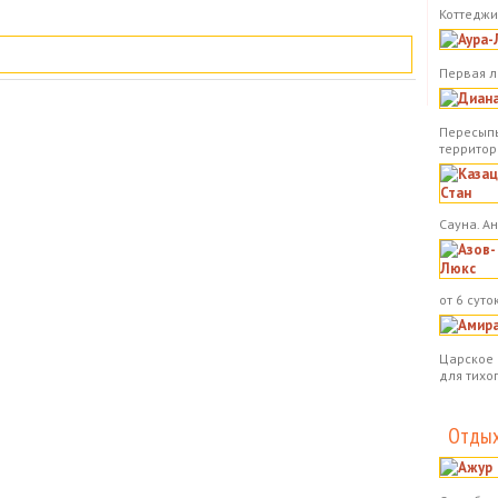
Коттеджи.
Первая л
Пересыпь
территор
Сауна. А
от 6 суток
Царское 
для тихо
Отдых