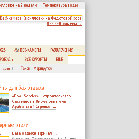
илловке на 2 недели
Температура воды
Все веб-камеры →
023
ВЕБ-КАМЕРЫ
РАЗВЛЕЧЕНИЯ
РОЕЗД
ВСЕ КУРОРТЫ
ЕЩЕ
нарий
|
Такси
и
Маршрутки
йны для баз отдыха
«Pool Service» — строительство
бассейнов в Кирилловке и на
Арабатской Стрелке! →
ярные отели
База отдыха "Причал" →
Категория: Федотова коса.
Свой пляж.