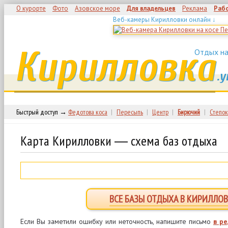
О курорте
Фото
Азовское море
Для владельцев
Реклама
Раб
Веб-камеры Кирилловки онлайн ↓
Кирилловка
Отдых на
.у
Быстрый доступ →
Федотова коса
|
Пересыпь
|
Центр
|
Бирючий
|
Степок
Карта Кирилловки ― схема баз отдыха
ВСЕ БАЗЫ ОТДЫХА В КИРИЛЛОВ
Если Вы заметили ошибку или неточность, напишите письмо
в р