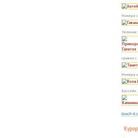
Номера с
Зеленая 
гривен с
Номера о
Бассейн.
touch-it.
Курор