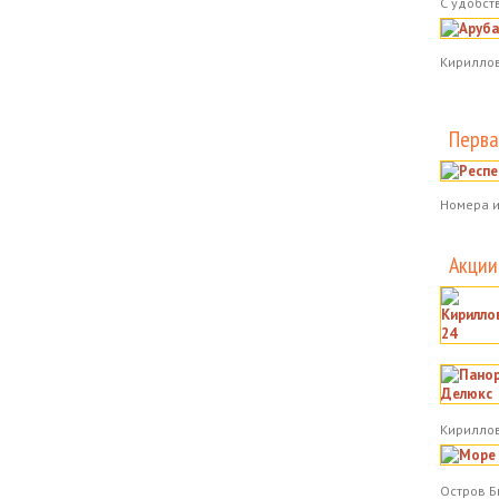
С удобст
Кириллов
Перва
Номера и
Акции
Кириллов
Остров Б