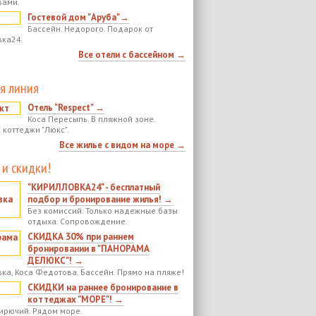
вами.
Гостевой дом "Аруба"→
Бассейн. Недорого. Подарок от
ка24.
Все отели с бассейном →
я линия
Отель "Respect" →
Коса Пересыпь. В пляжной зоне.
 коттеджи "Люкс".
Все жилье с видом на море →
 и скидки!
"КИРИЛЛОВКА24" - бесплатный
подбор и бронирование жилья! →
Без комиссий. Только надежные базы
отдыха. Сопровождение.
СКИДКА 30% при раннем
бронировании в "ПАНОРАМА
ДЕЛЮКС"! →
ка, Коса Федотова. Бассейн. Прямо на пляже!
СКИДКИ на раннее бронирование в
коттеджах "МОРЕ"! →
ирючий. Рядом море.