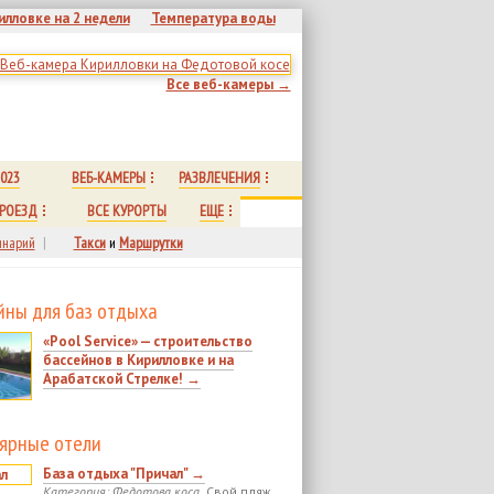
илловке на 2 недели
Температура воды
Все веб-камеры →
023
ВЕБ-КАМЕРЫ
РАЗВЛЕЧЕНИЯ
РОЕЗД
ВСЕ КУРОРТЫ
ЕЩЕ
нарий
|
Такси
и
Маршрутки
йны для баз отдыха
«Pool Service» — строительство
бассейнов в Кирилловке и на
Арабатской Стрелке! →
ярные отели
База отдыха "Причал" →
Категория: Федотова коса.
Свой пляж.