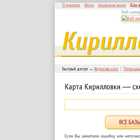
О курорте
Фото
Азовское море
Для 
Веб-каме
Кирилл
Быстрый доступ →
Федотова коса
|
Пересыпь
Карта Кирилловки ― сх
ВСЕ БАЗ
Если Вы заметили ошибку или неточно