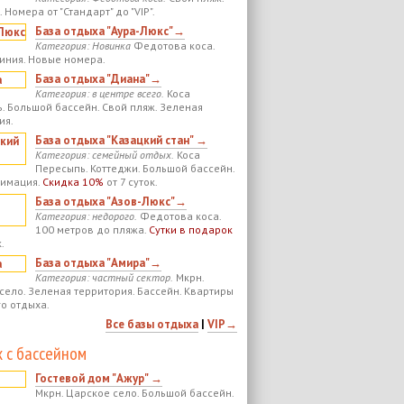
 Номера от "Стандарт" до "VIP".
База отдыха "Аура-Люкс"→
Категория: Новинка
Федотова коса.
иния. Новые номера.
База отдыха "Диана"→
Категория: в центре всего.
Коса
. Большой бассейн. Свой пляж. Зеленая
ия.
База отдыха "Казацкий стан" →
Категория: семейный отдых.
Коса
Пересыпь. Коттеджи. Большой бассейн.
нимация.
Скидка 10%
от 7 суток.
База отдыха "Азов-Люкс"→
Категория: недорого.
Федотова коса.
100 метров до пляжа.
Сутки в подарок
.
База отдыха "Амира"→
Категория: частный сектор.
Мкрн.
село. Зеленая территория. Бассейн. Квартиры
го отдыха.
Все базы отдыха
|
VIP→
 с бассейном
Гостевой дом "Ажур" →
Мкрн. Царское село. Большой бассейн.