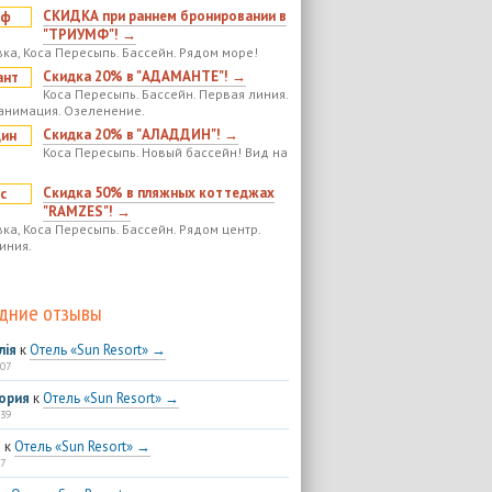
СКИДКА при раннем бронировании в
"ТРИУМФ"! →
ка, Коса Пересыпь. Бассейн. Рядом море!
Скидка 20% в "АДАМАНТЕ"! →
Коса Пересыпь. Бассейн. Первая линия.
анимация. Озеленение.
Скидка 20% в "АЛАДДИН"! →
Коса Пересыпь. Новый бассейн! Вид на
Скидка 50% в пляжных коттеджах
"RAMZES"! →
ка, Коса Пересыпь. Бассейн. Рядом центр.
иния.
дние отзывы
лія
к
Отель «Sun Resort» →
:07
ория
к
Отель «Sun Resort» →
:39
я
к
Отель «Sun Resort» →
7