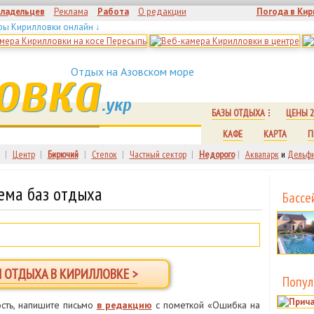
владельцев
Реклама
Работа
О редакции
Погода в Кир
ры Кирилловки онлайн ↓
овка
Отдых на Азовском море
.укр
БАЗЫ ОТДЫХА
ЦЕНЫ 2
КАФЕ
КАРТА
П
|
Центр
|
Бирючий
|
Степок
|
Частный сектор
|
Недорого
|
Аквапарк
и
Дельфи
ема баз отдыха
Бассе
Ы ОТДЫХА В КИРИЛЛОВКЕ >
Попул
сть, напишите письмо
в редакцию
с пометкой «Ошибка на