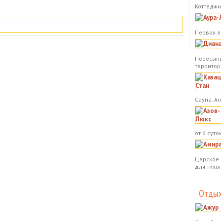
Коттеджи.
Первая л
Пересыпь
территор
Сауна. А
от 6 суток
Царское 
для тихо
Отдых