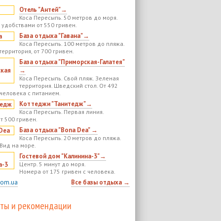
Отель "Антей"→
Коса Пересыпь. 50 метров до моря.
 удобствами от 550 гривен.
База отдыха "Гавана"→
Коса Пересыпь. 100 метров до пляжа.
территория, от 700 гривен.
База отдыха "Приморская-Галатея"
→
Коса Пересыпь. Свой пляж. Зеленая
территория. Шведский стол. От 492
 человека с питанием.
Коттеджи "Танитедж"→
Коса Пересыпь. Первая линия.
т 500 гривен.
База отдыха "Bona Dea" →
Коса Пересыпь. 20 метров до пляжа.
 Вид на море.
Гостевой дом "Калинина-3"→
Центр. 5 минут до моря.
Номера от 175 гривен с человека.
com.ua
Все базы отдыха →
ты и рекомендации