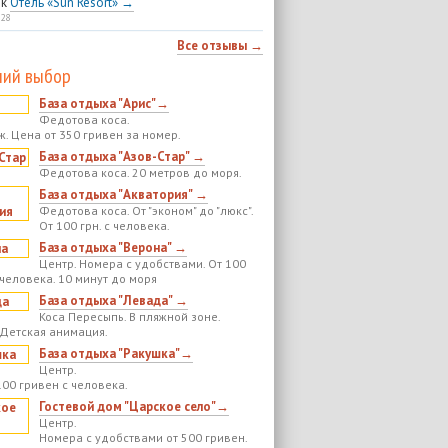
к
Отель «Sun Resort» →
:28
Все отзывы →
ий выбор
База отдыха "Арис"→
Федотова коса.
ж. Цена от 350 гривен за номер.
База отдыха "Азов-Стар" →
Федотова коса. 20 метров до моря.
База отдыха "Акватория" →
Федотова коса. От "эконом" до "люкс".
От 100 грн. с человека.
База отдыха "Верона" →
Центр. Номера с удобствами. От 100
 человека. 10 минут до моря
База отдыха "Левада" →
Коса Пересыпь. В пляжной зоне.
 Детская анимация.
База отдыха "Ракушка"→
Центр.
100 гривен с человека.
Гостевой дом "Царское село"→
Центр.
Номера с удобствами от 500 гривен.