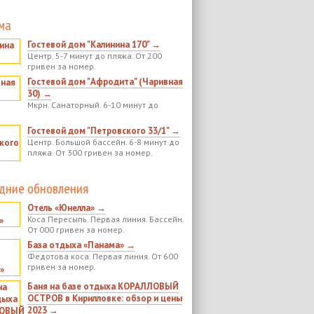
ма
Гостевой дом "Калинина 170" →
Центр. 5-7 минут до пляжа. От 200
гривен за номер.
Гостевой дом "Афродита" (Чаривная
30) →
Мкрн. Санаторный. 6-10 минут до
Гостевой дом "Петровского 33/1" →
Центр. Большой бассейн. 6-8 минут до
пляжа. От 300 гривен за номер.
дние обновления
Отель «Юнелла» →
Коса Пересыпь. Первая линия. Бассейн.
От 000 гривен за номер.
База отдыха «Панама» →
Федотова коса. Первая линия. От 600
гривен за номер.
Баня на базе отдыха КОРАЛЛОВЫЙ
ОСТРОВ в Кирилловке: обзор и цены
2023 →