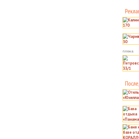
Рекла
пляжа.
После