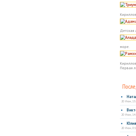
Кириллов
Детская 
море.
Кириллов
Первая л
После
Ната
20 Июн, 15
Викт
20 Июн, 14
Юли
20 Июн, 0:1