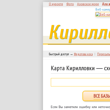
О курорте
Фото
Азовское море
Для 
Веб-каме
Кирилл
Быстрый доступ →
Федотова коса
|
Пересыпь
Карта Кирилловки ― сх
ВСЕ БАЗ
Если Вы заметили ошибку или неточно