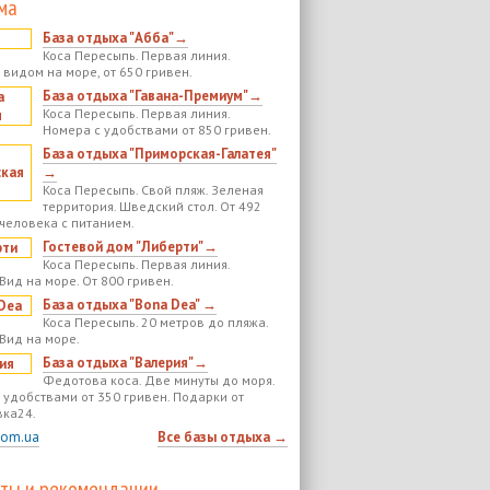
ма
База отдыха "Абба"→
Коса Пересыпь. Первая линия.
 видом на море, от 650 гривен.
База отдыха "Гавана-Премиум"→
Коса Пересыпь. Первая линия.
Номера с удобствами от 850 гривен.
База отдыха "Приморская-Галатея"
→
Коса Пересыпь. Свой пляж. Зеленая
территория. Шведский стол. От 492
 человека с питанием.
Гостевой дом "Либерти"→
Коса Пересыпь. Первая линия.
Вид на море. От 800 гривен.
База отдыха "Bona Dea" →
Коса Пересыпь. 20 метров до пляжа.
 Вид на море.
База отдыха "Валерия"→
Федотова коса. Две минуты до моря.
 удобствами от 350 гривен. Подарки от
ка24.
com.ua
Все базы отдыха →
ты и рекомендации