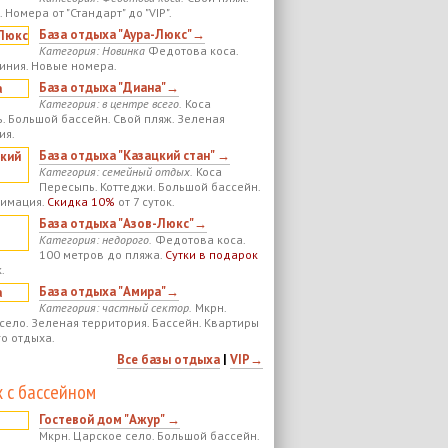
 Номера от "Стандарт" до "VIP".
База отдыха "Аура-Люкс"→
Категория: Новинка
Федотова коса.
иния. Новые номера.
База отдыха "Диана"→
Категория: в центре всего.
Коса
. Большой бассейн. Свой пляж. Зеленая
ия.
База отдыха "Казацкий стан" →
Категория: семейный отдых.
Коса
Пересыпь. Коттеджи. Большой бассейн.
нимация.
Скидка 10%
от 7 суток.
База отдыха "Азов-Люкс"→
Категория: недорого.
Федотова коса.
100 метров до пляжа.
Сутки в подарок
.
База отдыха "Амира"→
Категория: частный сектор.
Мкрн.
село. Зеленая территория. Бассейн. Квартиры
го отдыха.
Все базы отдыха
|
VIP→
 с бассейном
Гостевой дом "Ажур" →
Мкрн. Царское село. Большой бассейн.