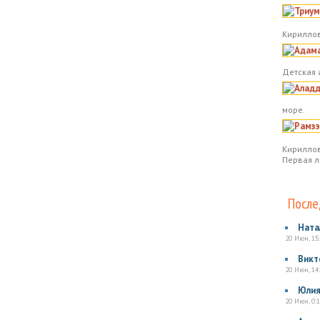
Кириллов
Детская 
море.
Кириллов
Первая л
После
Ната
20 Июн, 15
Викт
20 Июн, 14
Юли
20 Июн, 0:1