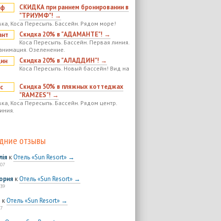
СКИДКА при раннем бронировании в
"ТРИУМФ"! →
ка, Коса Пересыпь. Бассейн. Рядом море!
Скидка 20% в "АДАМАНТЕ"! →
Коса Пересыпь. Бассейн. Первая линия.
анимация. Озеленение.
Скидка 20% в "АЛАДДИН"! →
Коса Пересыпь. Новый бассейн! Вид на
Скидка 50% в пляжных коттеджах
"RAMZES"! →
ка, Коса Пересыпь. Бассейн. Рядом центр.
иния.
дние отзывы
лія
к
Отель «Sun Resort» →
:07
ория
к
Отель «Sun Resort» →
:39
я
к
Отель «Sun Resort» →
7