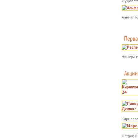
С удобст
линия. Н
Перва
Номера и
Акции
Кириллов
Остров Б