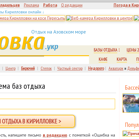
владельцев
Реклама
Работа
О редакции
Погода в Кир
ры Кирилловки онлайн ↓
овка
Отдых на Азовском море
.укр
БАЗЫ ОТДЫХА
ЦЕНЫ 2
КАФЕ
КАРТА
П
|
Центр
|
Бирючий
|
Степок
|
Частный сектор
|
Недорого
|
Аквапарк
и
Дельфи
ема баз отдыха
Бассе
Ы ОТДЫХА В КИРИЛЛОВКЕ >
Попул
сть, напишите письмо
в редакцию
с пометкой «Ошибка на