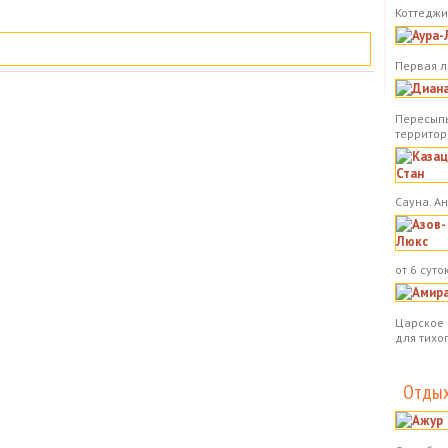
Коттеджи.
Первая л
Пересыпь
территор
Сауна. А
от 6 суток
Царское 
для тихо
Отдых