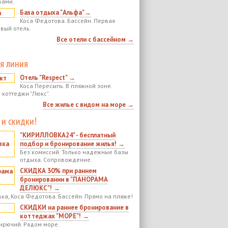
вами.
База отдыха "Альфа"→
Коса Федотова. Бассейн. Первая
овый отель.
Все отели с бассейном →
я линия
Отель "Respect" →
Коса Пересыпь. В пляжной зоне.
 коттеджи "Люкс".
Все жилье с видом на море →
 и скидки!
"КИРИЛЛОВКА24" - бесплатный
подбор и бронирование жилья! →
Без комиссий. Только надежные базы
отдыха. Сопровождение.
СКИДКА 30% при раннем
бронировании в "ПАНОРАМА
ДЕЛЮКС"! →
ка, Коса Федотова. Бассейн. Прямо на пляже!
СКИДКИ на раннее бронирование в
коттеджах "МОРЕ"! →
ирючий. Рядом море.