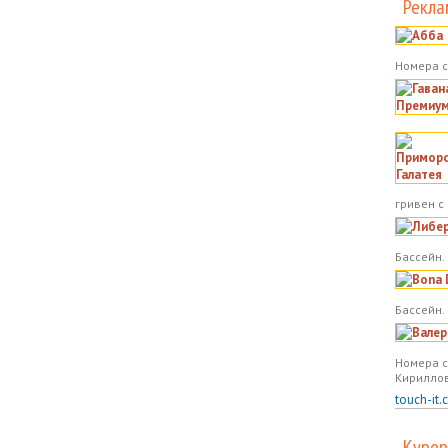
Рекла
Номера с
гривен с
Бассейн. 
Бассейн.
Номера с
Кириллов
touch-it.
Курор