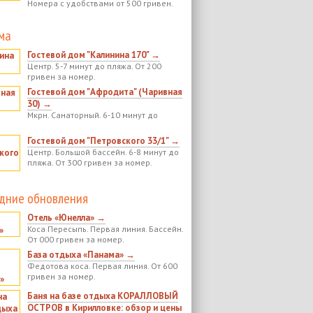
Номера с удобствами от 500 гривен.
ма
Гостевой дом "Калинина 170" →
Центр. 5-7 минут до пляжа. От 200
гривен за номер.
Гостевой дом "Афродита" (Чаривная
30) →
Мкрн. Санаторный. 6-10 минут до
Гостевой дом "Петровского 33/1" →
Центр. Большой бассейн. 6-8 минут до
пляжа. От 300 гривен за номер.
дние обновления
Отель «Юнелла» →
Коса Пересыпь. Первая линия. Бассейн.
От 000 гривен за номер.
База отдыха «Панама» →
Федотова коса. Первая линия. От 600
гривен за номер.
Баня на базе отдыха КОРАЛЛОВЫЙ
ОСТРОВ в Кирилловке: обзор и цены