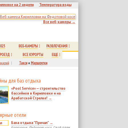
илловке на 2 недели
Температура воды
Все веб-камеры →
023
ВЕБ-КАМЕРЫ
РАЗВЛЕЧЕНИЯ
РОЕЗД
ВСЕ КУРОРТЫ
ЕЩЕ
нарий
|
Такси
и
Маршрутки
йны для баз отдыха
«Pool Service» — строительство
бассейнов в Кирилловке и на
Арабатской Стрелке! →
ярные отели
База отдыха "Причал" →
Категория: Федотова коса.
Свой пляж.