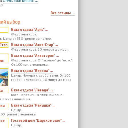
к
Отель «Sun Resort» →
:28
Все отзывы →
ий выбор
База отдыха "Арис"→
Федотова коса.
ж. Цена от 350 гривен за номер.
База отдыха "Азов-Стар" →
Федотова коса. 20 метров до моря.
База отдыха "Акватория" →
Федотова коса. От "эконом" до "люкс".
От 100 грн. с человека.
База отдыха "Верона" →
Центр. Номера с удобствами. От 100
гривен с человека. 10 минут до моря
База отдыха "Левада" →
Коса Пересыпь. В пляжной зоне.
 Детская анимация.
База отдыха "Ракушка"→
Центр.
100 гривен с человека.
Гостевой дом "Царское село"→
Центр.