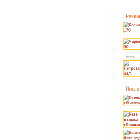
Рекла
пляжа.
После