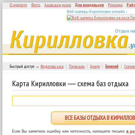
О курорте
Фото
Азовское море
Для владельцев
Реклама
Раб
Веб-камеры Кирилловки онлайн ↓
Кирилловка
Отдых на
.у
Быстрый доступ →
Федотова коса
|
Пересыпь
|
Центр
|
Бирючий
|
Степок
Карта Кирилловки ― схема баз отдыха
ВСЕ БАЗЫ ОТДЫХА В КИРИЛЛОВ
Если Вы заметили ошибку или неточность, напишите письмо
в р