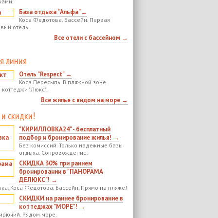
вами.
База отдыха "Альфа"→
Коса Федотова. Бассейн. Первая
овый отель.
Все отели с бассейном →
я линия
Отель "Respect" →
Коса Пересыпь. В пляжной зоне.
 коттеджи "Люкс".
Все жилье с видом на море →
 и скидки!
"КИРИЛЛОВКА24" - бесплатный
подбор и бронирование жилья! →
Без комиссий. Только надежные базы
отдыха. Сопровождение.
СКИДКА 30% при раннем
бронировании в "ПАНОРАМА
ДЕЛЮКС"! →
ка, Коса Федотова. Бассейн. Прямо на пляже!
СКИДКИ на раннее бронирование в
коттеджах "МОРЕ"! →
ирючий. Рядом море.