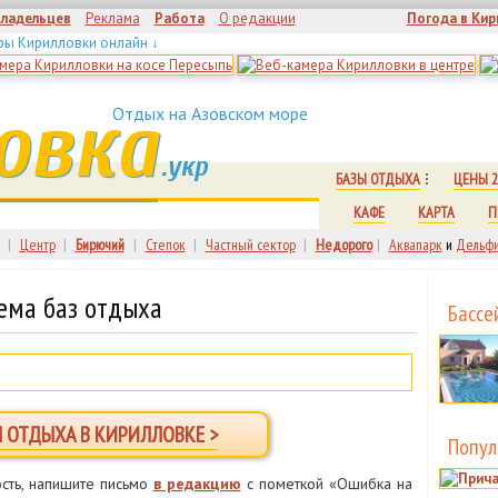
владельцев
Реклама
Работа
О редакции
Погода в Кир
ры Кирилловки онлайн ↓
овка
Отдых на Азовском море
.укр
БАЗЫ ОТДЫХА
ЦЕНЫ 2
КАФЕ
КАРТА
П
|
Центр
|
Бирючий
|
Степок
|
Частный сектор
|
Недорого
|
Аквапарк
и
Дельфи
ема баз отдыха
Бассе
Ы ОТДЫХА В КИРИЛЛОВКЕ >
Попул
сть, напишите письмо
в редакцию
с пометкой «Ошибка на