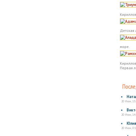
Кириллов
Детская 
море.
Кириллов
Первая л
После
Ната
20 Июн, 15
Викт
20 Июн, 14
Юли
20 Июн, 0:1