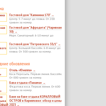
ма
Гостевой дом "Калинина 170" →
Центр. 5-7 минут до пляжа. От 200
гривен за номер.
Гостевой дом "Афродита" (Чаривная
30) →
Мкрн. Санаторный. 6-10 минут до
Гостевой дом "Петровского 33/1" →
Центр. Большой бассейн. 6-8 минут до
пляжа. От 300 гривен за номер.
дние обновления
Отель «Юнелла» →
Коса Пересыпь. Первая линия. Бассейн.
От 000 гривен за номер.
База отдыха «Панама» →
Федотова коса. Первая линия. От 600
гривен за номер.
Баня на базе отдыха КОРАЛЛОВЫЙ
ОСТРОВ в Кирилловке: обзор и цены
2023 →