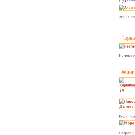
С удобст
линия. Н
Перва
Номера и
Акции
Кириллов
Остров Б