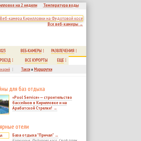
илловке на 2 недели
Температура воды
Все веб-камеры →
023
ВЕБ-КАМЕРЫ
РАЗВЛЕЧЕНИЯ
РОЕЗД
ВСЕ КУРОРТЫ
ЕЩЕ
нарий
|
Такси
и
Маршрутки
йны для баз отдыха
«Pool Service» — строительство
бассейнов в Кирилловке и на
Арабатской Стрелке! →
ярные отели
База отдыха "Причал" →
Категория: Федотова коса.
Свой пляж.