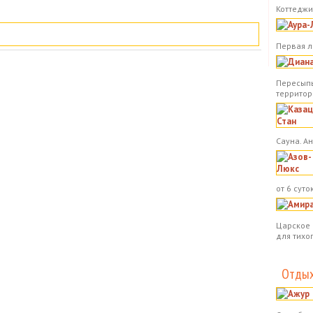
Коттеджи.
Первая л
Пересыпь
территор
Сауна. А
от 6 суток
Царское 
для тихо
Отдых