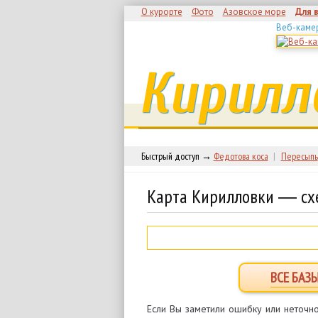
О курорте
Фото
Азовское море
Для 
Веб-каме
Кирилл
Быстрый доступ →
Федотова коса
|
Пересыпь
Карта Кирилловки ― сх
ВСЕ БАЗ
Если Вы заметили ошибку или неточно