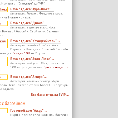
 Номера от "Стандарт" до "VIP".
База отдыха "Аура-Люкс"→
Категория: Новинка
Федотова коса.
иния. Новые номера.
База отдыха "Диана"→
Категория: в центре всего.
Коса
. Большой бассейн. Свой пляж. Зеленая
ия.
База отдыха "Казацкий стан" →
Категория: семейный отдых.
Коса
Пересыпь. Коттеджи. Большой бассейн.
нимация.
Скидка 10%
от 7 суток.
База отдыха "Азов-Люкс"→
Категория: недорого.
Федотова коса.
100 метров до пляжа.
Сутки в подарок
.
База отдыха "Амира"→
Категория: частный сектор.
Мкрн.
село. Зеленая территория. Бассейн. Квартиры
го отдыха.
Все базы отдыха
|
VIP→
 с бассейном
Гостевой дом "Ажур" →
Мкрн. Царское село. Большой бассейн.