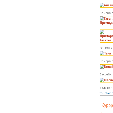
Номера с
гривен с
Номера о
Бассейн.
Большой 
touch-it.
Курор