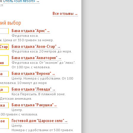
к
Отель «Sun Resort» →
:28
Все отзывы →
ий выбор
База отдыха "Арис"→
Федотова коса.
ж. Цена от 350 гривен за номер.
База отдыха "Азов-Стар" →
Федотова коса. 20 метров до моря.
База отдыха "Акватория" →
Федотова коса. От "эконом" до "люкс".
От 100 грн. с человека.
База отдыха "Верона" →
Центр. Номера с удобствами. От 100
 человека. 10 минут до моря
База отдыха "Левада" →
Коса Пересыпь. В пляжной зоне.
 Детская анимация.
База отдыха "Ракушка"→
Центр.
100 гривен с человека.
Гостевой дом "Царское село"→
Центр.
Номера с удобствами от 500 гривен.