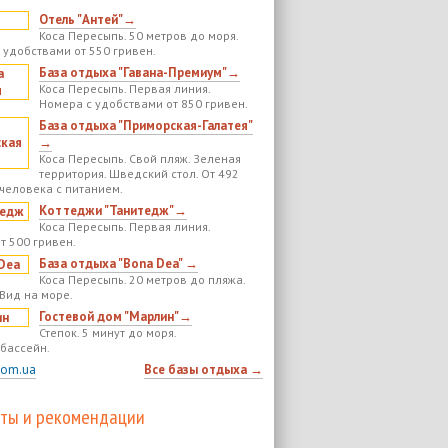
Отель "Антей"→
Коса Пересыпь. 50 метров до моря.
 удобствами от 550 гривен.
База отдыха "Гавана-Премиум"→
Коса Пересыпь. Первая линия.
Номера с удобствами от 850 гривен.
База отдыха "Приморская-Галатея"
→
Коса Пересыпь. Свой пляж. Зеленая
территория. Шведский стол. От 492
 человека с питанием.
Коттеджи "Танитедж"→
Коса Пересыпь. Первая линия.
т 500 гривен.
База отдыха "Bona Dea" →
Коса Пересыпь. 20 метров до пляжа.
 Вид на море.
Гостевой дом "Марлин"→
Степок. 5 минут до моря.
бассейн.
com.ua
Все базы отдыха →
ты и рекомендации