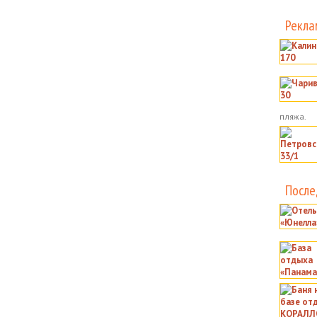
Рекла
пляжа.
После