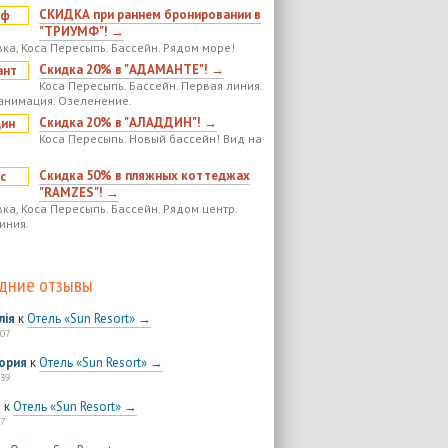
СКИДКА при раннем бронировании в
"ТРИУМФ"! →
ка, Коса Пересыпь. Бассейн. Рядом море!
Скидка 20% в "АДАМАНТЕ"! →
Коса Пересыпь. Бассейн. Первая линия.
анимация. Озеленение.
Скидка 20% в "АЛАДДИН"! →
Коса Пересыпь. Новый бассейн! Вид на
Скидка 50% в пляжных коттеджах
"RAMZES"! →
ка, Коса Пересыпь. Бассейн. Рядом центр.
иния.
дние отзывы
лія
к
Отель «Sun Resort» →
:07
ория
к
Отель «Sun Resort» →
:39
я
к
Отель «Sun Resort» →
7