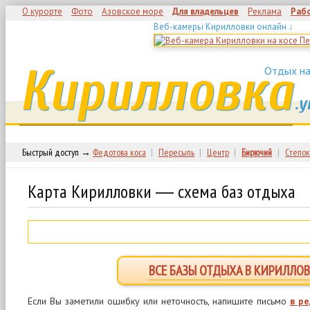
О курорте
Фото
Азовское море
Для владельцев
Реклама
Раб
Веб-камеры Кирилловки онлайн ↓
Кирилловка
Отдых на
.у
Быстрый доступ →
Федотова коса
|
Пересыпь
|
Центр
|
Бирючий
|
Степок
Карта Кирилловки ― схема баз отдыха
ВСЕ БАЗЫ ОТДЫХА В КИРИЛЛОВ
Если Вы заметили ошибку или неточность, напишите письмо
в р