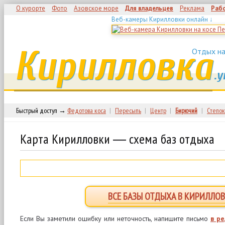
О курорте
Фото
Азовское море
Для владельцев
Реклама
Раб
Веб-камеры Кирилловки онлайн ↓
Кирилловка
Отдых на
.у
Быстрый доступ →
Федотова коса
|
Пересыпь
|
Центр
|
Бирючий
|
Степок
Карта Кирилловки ― схема баз отдыха
ВСЕ БАЗЫ ОТДЫХА В КИРИЛЛОВ
Если Вы заметили ошибку или неточность, напишите письмо
в р