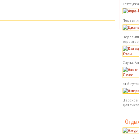
Коттеджи.
Первая л
Пересыпь
территор
Сауна. А
от 6 суток
Царское 
для тихо
Отдых