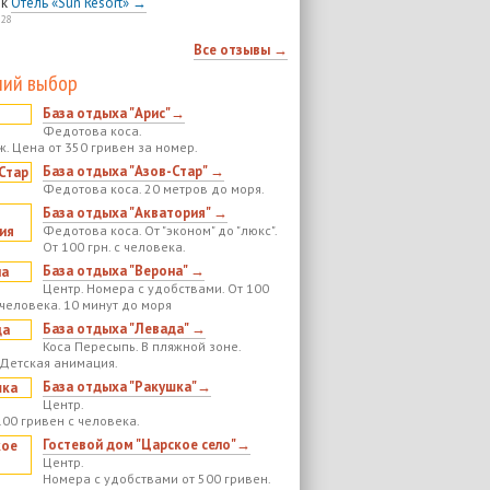
к
Отель «Sun Resort» →
:28
Все отзывы →
ий выбор
База отдыха "Арис"→
Федотова коса.
ж. Цена от 350 гривен за номер.
База отдыха "Азов-Стар" →
Федотова коса. 20 метров до моря.
База отдыха "Акватория" →
Федотова коса. От "эконом" до "люкс".
От 100 грн. с человека.
База отдыха "Верона" →
Центр. Номера с удобствами. От 100
 человека. 10 минут до моря
База отдыха "Левада" →
Коса Пересыпь. В пляжной зоне.
 Детская анимация.
База отдыха "Ракушка"→
Центр.
100 гривен с человека.
Гостевой дом "Царское село"→
Центр.
Номера с удобствами от 500 гривен.