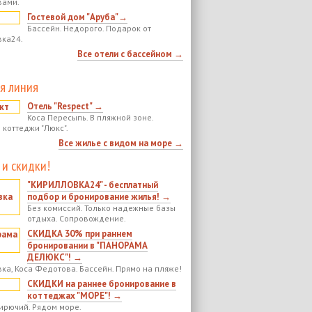
вами.
Гостевой дом "Аруба"→
Бассейн. Недорого. Подарок от
ка24.
Все отели с бассейном →
я линия
Отель "Respect" →
Коса Пересыпь. В пляжной зоне.
 коттеджи "Люкс".
Все жилье с видом на море →
 и скидки!
"КИРИЛЛОВКА24" - бесплатный
подбор и бронирование жилья! →
Без комиссий. Только надежные базы
отдыха. Сопровождение.
СКИДКА 30% при раннем
бронировании в "ПАНОРАМА
ДЕЛЮКС"! →
ка, Коса Федотова. Бассейн. Прямо на пляже!
СКИДКИ на раннее бронирование в
коттеджах "МОРЕ"! →
ирючий. Рядом море.