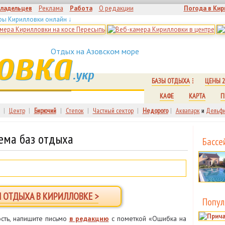
владельцев
Реклама
Работа
О редакции
Погода в Кир
ры Кирилловки онлайн ↓
овка
Отдых на Азовском море
.укр
БАЗЫ ОТДЫХА
ЦЕНЫ 2
КАФЕ
КАРТА
П
|
Центр
|
Бирючий
|
Степок
|
Частный сектор
|
Недорого
|
Аквапарк
и
Дельфи
ема баз отдыха
Бассе
Ы ОТДЫХА В КИРИЛЛОВКЕ >
Попул
сть, напишите письмо
в редакцию
с пометкой «Ошибка на