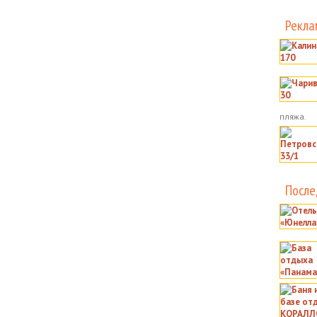
Рекла
пляжа.
После