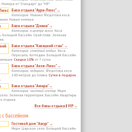
 Номера от "Стандарт" до "VIP".
База отдыха "Аура-Люкс"→
Категория: Новинка
Федотова коса.
иния. Новые номера.
База отдыха "Диана"→
Категория: в центре всего.
Коса
. Большой бассейн. Свой пляж. Зеленая
ия.
База отдыха "Казацкий стан" →
Категория: семейный отдых.
Коса
Пересыпь. Коттеджи. Большой бассейн.
нимация.
Скидка 10%
от 7 суток.
База отдыха "Азов-Люкс"→
Категория: недорого.
Федотова коса.
100 метров до пляжа.
Сутки в подарок
.
База отдыха "Амира"→
Категория: частный сектор.
Мкрн.
село. Зеленая территория. Бассейн. Квартиры
го отдыха.
Все базы отдыха
|
VIP→
 с бассейном
Гостевой дом "Ажур" →
Мкрн. Царское село. Большой бассейн.