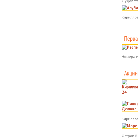
С удобст
Кириллов
Перва
Номера и
Акции
Кириллов
Остров Б