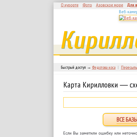
О курорте
Фото
Азовское море
Для 
Веб-каме
Кирилл
Быстрый доступ →
Федотова коса
|
Пересыпь
Карта Кирилловки ― сх
ВСЕ БАЗ
Если Вы заметили ошибку или неточно