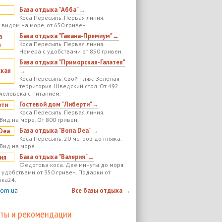
База отдыха "Абба"→
Коса Пересыпь. Первая линия.
 видом на море, от 650 гривен.
База отдыха "Гавана-Премиум"→
Коса Пересыпь. Первая линия.
Номера с удобствами от 850 гривен.
База отдыха "Приморская-Галатея"
→
Коса Пересыпь. Свой пляж. Зеленая
территория. Шведский стол. От 492
 человека с питанием.
Гостевой дом "Либерти"→
Коса Пересыпь. Первая линия.
Вид на море. От 800 гривен.
База отдыха "Bona Dea" →
Коса Пересыпь. 20 метров до пляжа.
 Вид на море.
База отдыха "Валерия"→
Федотова коса. Две минуты до моря.
 удобствами от 350 гривен. Подарки от
ка24.
com.ua
Все базы отдыха →
ты и рекомендации