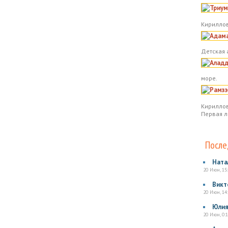
Кириллов
Детская 
море.
Кириллов
Первая л
После
Ната
20 Июн, 15
Викт
20 Июн, 14
Юли
20 Июн, 0:1