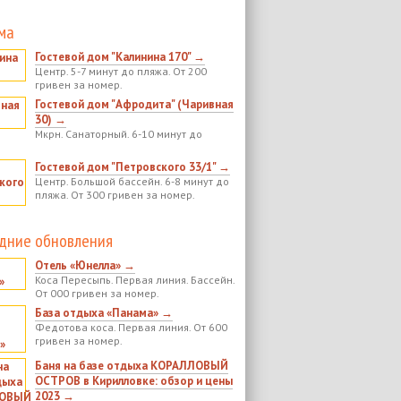
ма
Гостевой дом "Калинина 170" →
Центр. 5-7 минут до пляжа. От 200
гривен за номер.
Гостевой дом "Афродита" (Чаривная
30) →
Мкрн. Санаторный. 6-10 минут до
Гостевой дом "Петровского 33/1" →
Центр. Большой бассейн. 6-8 минут до
пляжа. От 300 гривен за номер.
дние обновления
Отель «Юнелла» →
Коса Пересыпь. Первая линия. Бассейн.
От 000 гривен за номер.
База отдыха «Панама» →
Федотова коса. Первая линия. От 600
гривен за номер.
Баня на базе отдыха КОРАЛЛОВЫЙ
ОСТРОВ в Кирилловке: обзор и цены
2023 →