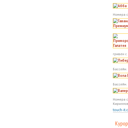
Номера с
гривен с
Бассейн. 
Бассейн.
Номера с
Кириллов
touch-it.
Курор