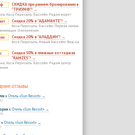
СКИДКА при раннем бронировании в
"ТРИУМФ"! →
ка, Коса Пересыпь. Бассейн. Рядом море!
Скидка 20% в "АДАМАНТЕ"! →
Коса Пересыпь. Бассейн. Первая линия.
анимация. Озеленение.
Скидка 20% в "АЛАДДИН"! →
Коса Пересыпь. Новый бассейн! Вид на
Скидка 50% в пляжных коттеджах
"RAMZES"! →
ка, Коса Пересыпь. Бассейн. Рядом центр.
иния.
дние отзывы
лія
к
Отель «Sun Resort» →
:07
ория
к
Отель «Sun Resort» →
:39
я
к
Отель «Sun Resort» →
7