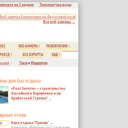
илловке на 2 недели
Температура воды
Все веб-камеры →
023
ВЕБ-КАМЕРЫ
РАЗВЛЕЧЕНИЯ
РОЕЗД
ВСЕ КУРОРТЫ
ЕЩЕ
нарий
|
Такси
и
Маршрутки
йны для баз отдыха
«Pool Service» — строительство
бассейнов в Кирилловке и на
Арабатской Стрелке! →
ярные отели
База отдыха "Причал" →
Категория: Федотова коса.
Свой пляж.