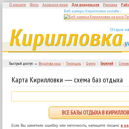
О курорте
Фото
Азовское море
Для владельцев
Реклама
Раб
Веб-камеры Кирилловки онлайн ↓
Кирилловка
Отдых на
.у
Быстрый доступ →
Федотова коса
|
Пересыпь
|
Центр
|
Бирючий
|
Степок
Карта Кирилловки ― схема баз отдыха
ВСЕ БАЗЫ ОТДЫХА В КИРИЛЛОВ
Если Вы заметили ошибку или неточность, напишите письмо
в р