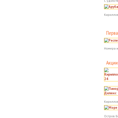
С удобст
Кириллов
Перва
Номера и
Акции
Кириллов
Остров Б