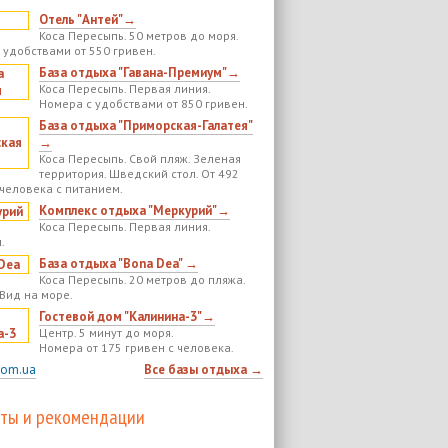
Отель "Антей"→
Коса Пересыпь. 50 метров до моря.
 удобствами от 550 гривен.
База отдыха "Гавана-Премиум"→
Коса Пересыпь. Первая линия.
Номера с удобствами от 850 гривен.
База отдыха "Приморская-Галатея"
→
Коса Пересыпь. Свой пляж. Зеленая
территория. Шведский стол. От 492
 человека с питанием.
Комплекс отдыха "Меркурий"→
Коса Пересыпь. Первая линия.
.
База отдыха "Bona Dea" →
Коса Пересыпь. 20 метров до пляжа.
 Вид на море.
Гостевой дом "Калинина-3"→
Центр. 5 минут до моря.
Номера от 175 гривен с человека.
com.ua
Все базы отдыха →
ты и рекомендации