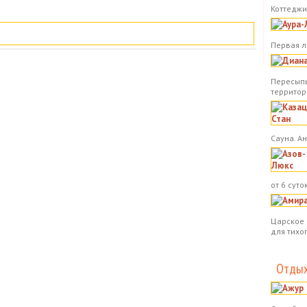
Коттеджи.
Первая л
Пересыпь
территор
Сауна. А
от 6 суток
Царское 
для тихо
Отдых