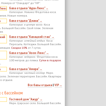
 Номера от "Стандарт" до "VIP".
База отдыха "Аура-Люкс"→
Категория: Новинка
Федотова коса.
иния. Новые номера.
База отдыха "Диана"→
Категория: в центре всего.
Коса
. Большой бассейн. Свой пляж. Зеленая
ия.
База отдыха "Казацкий стан" →
Категория: семейный отдых.
Коса
Пересыпь. Коттеджи. Большой бассейн.
нимация.
Скидка 10%
от 7 суток.
База отдыха "Азов-Люкс"→
Категория: недорого.
Федотова коса.
100 метров до пляжа.
Сутки в подарок
.
База отдыха "Амира"→
Категория: частный сектор.
Мкрн.
село. Зеленая территория. Бассейн. Квартиры
го отдыха.
Все базы отдыха
|
VIP→
 с бассейном
Гостевой дом "Ажур" →
Мкрн. Царское село. Большой бассейн.