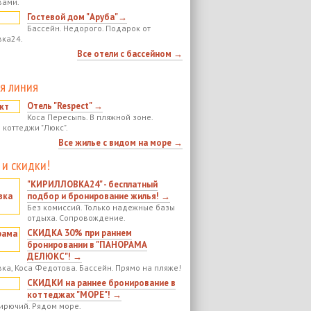
вами.
Гостевой дом "Аруба"→
Бассейн. Недорого. Подарок от
ка24.
Все отели с бассейном →
я линия
Отель "Respect" →
Коса Пересыпь. В пляжной зоне.
 коттеджи "Люкс".
Все жилье с видом на море →
 и скидки!
"КИРИЛЛОВКА24" - бесплатный
подбор и бронирование жилья! →
Без комиссий. Только надежные базы
отдыха. Сопровождение.
СКИДКА 30% при раннем
бронировании в "ПАНОРАМА
ДЕЛЮКС"! →
ка, Коса Федотова. Бассейн. Прямо на пляже!
СКИДКИ на раннее бронирование в
коттеджах "МОРЕ"! →
ирючий. Рядом море.