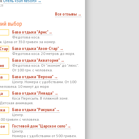
к
Отель «Sun Resort» →
:28
Все отзывы →
ий выбор
База отдыха "Арис"→
Федотова коса.
ж. Цена от 350 гривен за номер.
База отдыха "Азов-Стар" →
Федотова коса. 20 метров до моря.
База отдыха "Акватория" →
Федотова коса. От "эконом" до "люкс".
От 100 грн. с человека.
База отдыха "Верона" →
Центр. Номера с удобствами. От 100
 человека. 10 минут до моря
База отдыха "Левада" →
Коса Пересыпь. В пляжной зоне.
 Детская анимация.
База отдыха "Ракушка"→
Центр.
100 гривен с человека.
Гостевой дом "Царское село"→
Центр.
Номера с удобствами от 500 гривен.