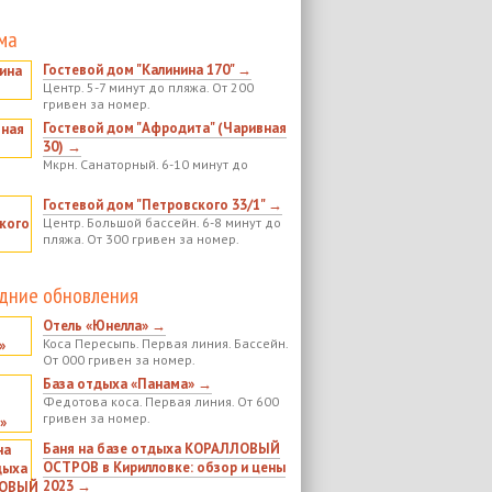
ма
Гостевой дом "Калинина 170" →
Центр. 5-7 минут до пляжа. От 200
гривен за номер.
Гостевой дом "Афродита" (Чаривная
30) →
Мкрн. Санаторный. 6-10 минут до
Гостевой дом "Петровского 33/1" →
Центр. Большой бассейн. 6-8 минут до
пляжа. От 300 гривен за номер.
дние обновления
Отель «Юнелла» →
Коса Пересыпь. Первая линия. Бассейн.
От 000 гривен за номер.
База отдыха «Панама» →
Федотова коса. Первая линия. От 600
гривен за номер.
Баня на базе отдыха КОРАЛЛОВЫЙ
ОСТРОВ в Кирилловке: обзор и цены
2023 →