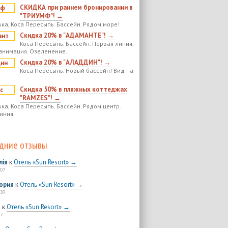
СКИДКА при раннем бронировании в
"ТРИУМФ"! →
ка, Коса Пересыпь. Бассейн. Рядом море!
Скидка 20% в "АДАМАНТЕ"! →
Коса Пересыпь. Бассейн. Первая линия.
анимация. Озеленение.
Скидка 20% в "АЛАДДИН"! →
Коса Пересыпь. Новый бассейн! Вид на
Скидка 50% в пляжных коттеджах
"RAMZES"! →
ка, Коса Пересыпь. Бассейн. Рядом центр.
иния.
дние отзывы
лія
к
Отель «Sun Resort» →
:07
ория
к
Отель «Sun Resort» →
:39
я
к
Отель «Sun Resort» →
7