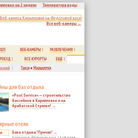
илловке на 2 недели
Температура воды
Все веб-камеры →
023
ВЕБ-КАМЕРЫ
РАЗВЛЕЧЕНИЯ
РОЕЗД
ВСЕ КУРОРТЫ
ЕЩЕ
нарий
|
Такси
и
Маршрутки
йны для баз отдыха
«Pool Service» — строительство
бассейнов в Кирилловке и на
Арабатской Стрелке! →
ярные отели
База отдыха "Причал" →
Категория: Федотова коса.
Свой пляж.