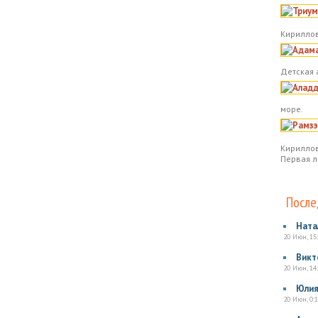
Кириллов
Детская 
море.
Кириллов
Первая л
После
Ната
20 Июн, 15
Викт
20 Июн, 14
Юли
20 Июн, 0:1