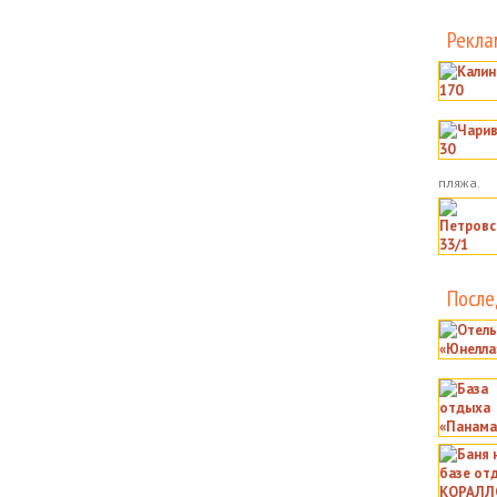
Рекла
пляжа.
После