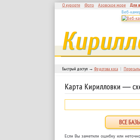
О курорте
Фото
Азовское море
Для 
Веб-каме
Кирилл
Быстрый доступ →
Федотова коса
|
Пересыпь
Карта Кирилловки ― сх
ВСЕ БАЗ
Если Вы заметили ошибку или неточно