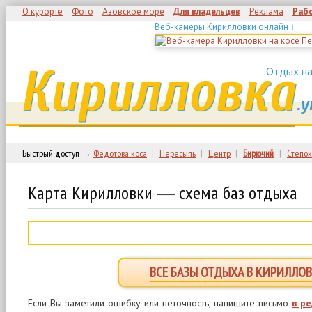
О курорте
Фото
Азовское море
Для владельцев
Реклама
Раб
Веб-камеры Кирилловки онлайн ↓
Кирилловка
Отдых на
.у
Быстрый доступ →
Федотова коса
|
Пересыпь
|
Центр
|
Бирючий
|
Степок
Карта Кирилловки ― схема баз отдыха
ВСЕ БАЗЫ ОТДЫХА В КИРИЛЛОВ
Если Вы заметили ошибку или неточность, напишите письмо
в р