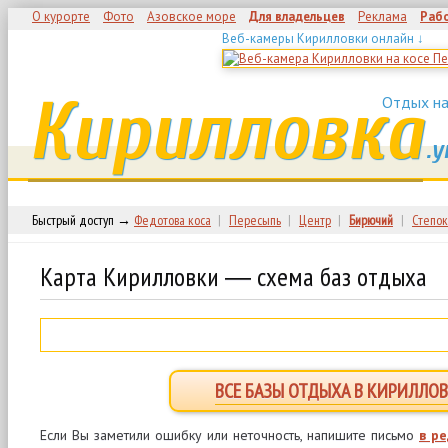
О курорте
Фото
Азовское море
Для владельцев
Реклама
Раб
Веб-камеры Кирилловки онлайн ↓
Кирилловка
Отдых на
.у
Быстрый доступ →
Федотова коса
|
Пересыпь
|
Центр
|
Бирючий
|
Степок
Карта Кирилловки ― схема баз отдыха
ВСЕ БАЗЫ ОТДЫХА В КИРИЛЛОВ
Если Вы заметили ошибку или неточность, напишите письмо
в р