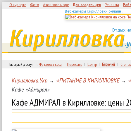
О курорте
Фото
Азовское море
Для владельцев
Реклама
Раб
Веб-камеры Кирилловки онлайн ↓
Кирилловка
Отдых на
.у
Быстрый доступ →
Федотова коса
|
Пересыпь
|
Центр
|
Бирючий
|
Степок
Кирилловка.Укр
→
⭐ПИТАНИЕ В КИРИЛЛОВКЕ
→
⭐
Кафе «Адмирал»
Кафе АДМИРАЛ в Кирилловке: цены 2