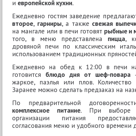
и
европейской кухни
.
Ежедневно гостям заведение предлага
второе
,
гарниры
, а также
свежая выпеч
на мангале или в печи готовят
рыбные и 
того, в меню представлена
пицца
, к
дровяной печи по классическим италь
использованием традиционных пряностей
Ежедневно на обед к 12:00 в печи н
готовится
блюдо дня от шеф-повара
―
жаркое, паэлья или плов. Количество 
Заранее можно сделать предзаказ на наз
По предварительной договоренно
комплексное питание
. При выборе 
организации питания предоставля
согласования меню и удобного времени 